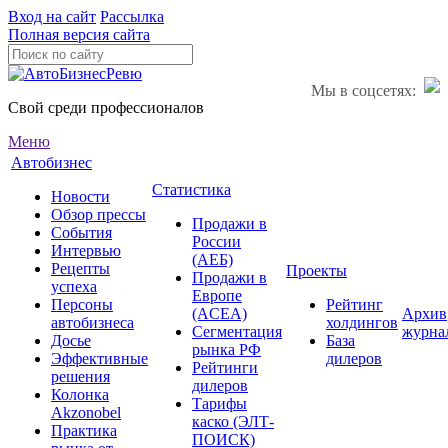
Вход на сайт
Рассылка
Полная версия сайта
Мы в соцсетях:
Свой среди профессионалов
Меню
Автобизнес
Статистика
Новости
Обзор прессы
Продажи в
События
России
Интервью
(АЕБ)
Рецепты
Проекты
Продажи в
успеха
Европе
Персоны
Рейтинг
(ACEA)
Архив
автобизнеса
холдингов
Сегментация
журна
Досье
База
рынка РФ
Эффективные
дилеров
Рейтинги
решения
дилеров
Колонка
Тарифы
Akzonobel
каско (ЭЛТ-
Практика
ПОИСК)