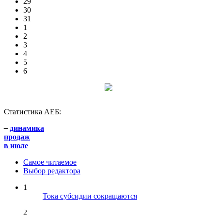
29
30
31
1
2
3
4
5
6
Статистика АЕБ:
–
динамика
продаж
в июле
Самое читаемое
Выбор редактора
1
Тока субсидии сокращаются
2