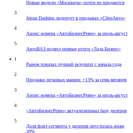
Новые модели «Москвича» почти не продаются
3
Jetour Dashing лидирует в продажах «СберАвто»
4
Анонс номера «АвтоБизнесРевю» за июль-август
5
АвтоВАЗ подвел первые итоги «Лада Бизнес»
1
Рынок показал лучший результат с начала года
2
Продажи легковых машин: +13% за семь месяцев
3
Анонс номера «АвтоБизнесРевю» за июль-август
4
«АвтоБизнесРевю» актуализировал базу дилеров
5
Доля флит-сегмента у дилеров опустилась ниже
20%