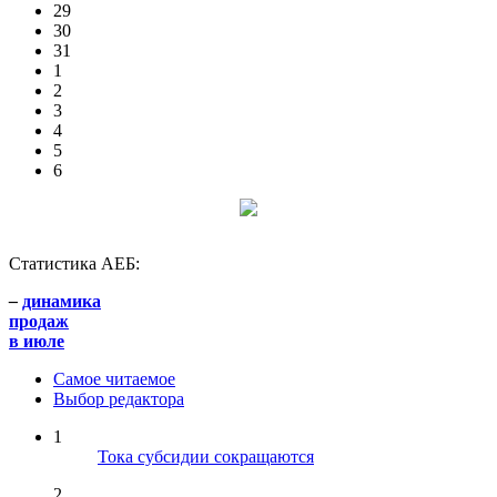
29
30
31
1
2
3
4
5
6
Статистика АЕБ:
–
динамика
продаж
в июле
Самое читаемое
Выбор редактора
1
Тока субсидии сокращаются
2