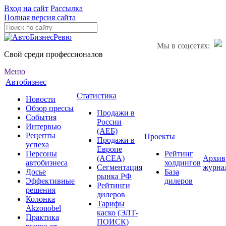
Вход на сайт
Рассылка
Полная версия сайта
Мы в соцсетях:
Свой среди профессионалов
Меню
Автобизнес
Статистика
Новости
Обзор прессы
Продажи в
События
России
Интервью
(АЕБ)
Рецепты
Проекты
Продажи в
успеха
Европе
Персоны
Рейтинг
(ACEA)
Архив
автобизнеса
холдингов
Сегментация
журна
Досье
База
рынка РФ
Эффективные
дилеров
Рейтинги
решения
дилеров
Колонка
Тарифы
Akzonobel
каско (ЭЛТ-
Практика
ПОИСК)