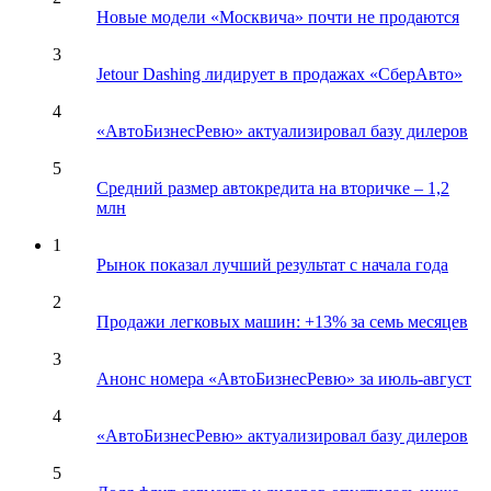
Новые модели «Москвича» почти не продаются
3
Jetour Dashing лидирует в продажах «СберАвто»
4
«АвтоБизнесРевю» актуализировал базу дилеров
5
Средний размер автокредита на вторичке – 1,2
млн
1
Рынок показал лучший результат с начала года
2
Продажи легковых машин: +13% за семь месяцев
3
Анонс номера «АвтоБизнесРевю» за июль-август
4
«АвтоБизнесРевю» актуализировал базу дилеров
5