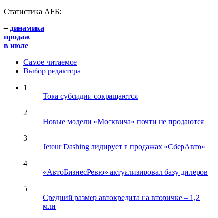
Статистика АЕБ:
–
динамика
продаж
в июле
Самое читаемое
Выбор редактора
1
Тока субсидии сокращаются
2
Новые модели «Москвича» почти не продаются
3
Jetour Dashing лидирует в продажах «СберАвто»
4
«АвтоБизнесРевю» актуализировал базу дилеров
5
Средний размер автокредита на вторичке – 1,2
млн