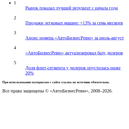
1
Рынок показал лучший результат с начала года
2
Продажи легковых машин: +13% за семь месяцев
3
Анонс номера «АвтоБизнесРевю» за июль-август
4
«АвтоБизнесРевю» актуализировал базу дилеров
5
Доля флит-сегмента у дилеров опустилась ниже
20%
При использовании материалов с сайта ссылка на источник обязательна.
Все права защищены © «АвтоБизнесРевю», 2008–2026.