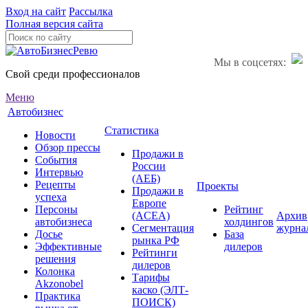
Вход на сайт
Рассылка
Полная версия сайта
Мы в соцсетях:
Свой среди профессионалов
Меню
Автобизнес
Статистика
Новости
Обзор прессы
Продажи в
События
России
Интервью
(АЕБ)
Рецепты
Проекты
Продажи в
успеха
Европе
Персоны
Рейтинг
(ACEA)
Архив
автобизнеса
холдингов
Сегментация
журна
Досье
База
рынка РФ
Эффективные
дилеров
Рейтинги
решения
дилеров
Колонка
Тарифы
Akzonobel
каско (ЭЛТ-
Практика
ПОИСК)