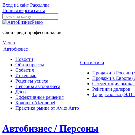
Вход на сайт
Рассылка
Полная версия сайта
Свой среди профессионалов
Меню
Автобизнес
Новости
Статистика
Обзор прессы
События
Продажи в России (
Интервью
Продажи в Европе 
Рецепты успеха
Сегментация рынка
Персоны автобизнеса
Рейтинги дилеров
Досье
Тарифы каско (ЭЛ
Эффективные решения
Колонка Akzonobel
Практика рынка от Аvito Авто
Автобизнес / Персоны