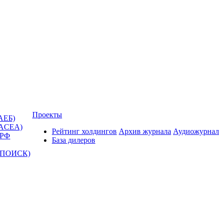
Проекты
АЕБ)
(ACEA)
Рейтинг холдингов
Архив журнала
Аудиожурнал
 РФ
База дилеров
Т-ПОИСК)