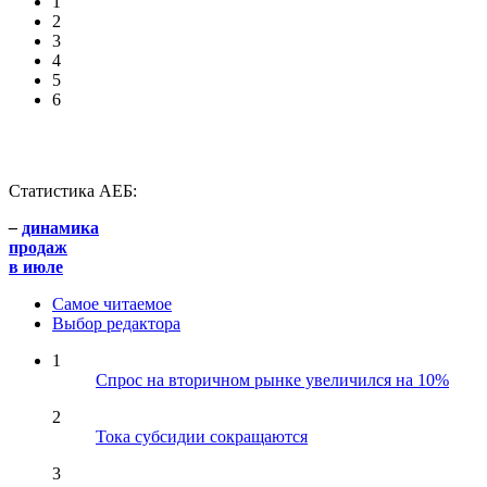
1
2
3
4
5
6
Статистика АЕБ:
–
динамика
продаж
в июле
Самое читаемое
Выбор редактора
1
Спрос на вторичном рынке увеличился на 10%
2
Тока субсидии сокращаются
3