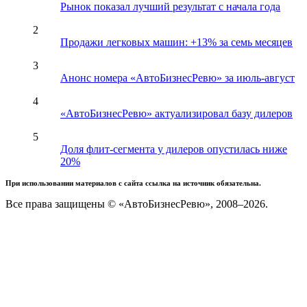
Рынок показал лучший результат с начала года
2
Продажи легковых машин: +13% за семь месяцев
3
Анонс номера «АвтоБизнесРевю» за июль-август
4
«АвтоБизнесРевю» актуализировал базу дилеров
5
Доля флит-сегмента у дилеров опустилась ниже
20%
При использовании материалов с сайта ссылка на источник обязательна.
Все права защищены © «АвтоБизнесРевю», 2008–2026.