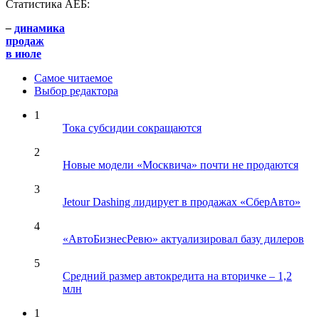
Статистика АЕБ:
–
динамика
продаж
в июле
Самое читаемое
Выбор редактора
1
Тока субсидии сокращаются
2
Новые модели «Москвича» почти не продаются
3
Jetour Dashing лидирует в продажах «СберАвто»
4
«АвтоБизнесРевю» актуализировал базу дилеров
5
Средний размер автокредита на вторичке – 1,2
млн
1