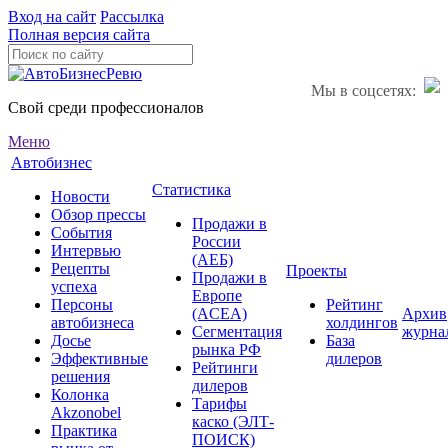
Вход на сайт
Рассылка
Полная версия сайта
Мы в соцсетях:
Свой среди профессионалов
Меню
Автобизнес
Статистика
Новости
Обзор прессы
Продажи в
События
России
Интервью
(АЕБ)
Рецепты
Проекты
Продажи в
успеха
Европе
Персоны
Рейтинг
(ACEA)
Архив
автобизнеса
холдингов
Сегментация
журна
Досье
База
рынка РФ
Эффективные
дилеров
Рейтинги
решения
дилеров
Колонка
Тарифы
Akzonobel
каско (ЭЛТ-
Практика
ПОИСК)