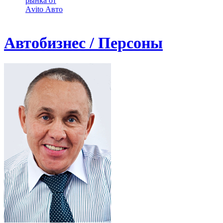
рынка от
Аvito Авто
Автобизнес / Персоны