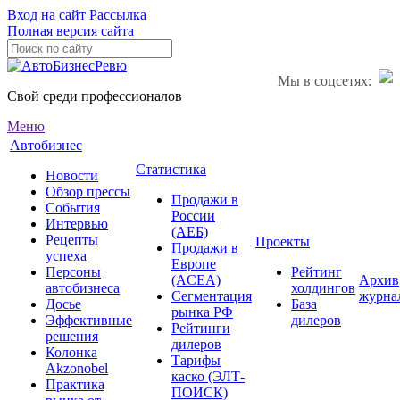
Вход на сайт
Рассылка
Полная версия сайта
Мы в соцсетях:
Свой среди профессионалов
Меню
Автобизнес
Статистика
Новости
Обзор прессы
Продажи в
События
России
Интервью
(АЕБ)
Рецепты
Проекты
Продажи в
успеха
Европе
Персоны
Рейтинг
(ACEA)
Архив
автобизнеса
холдингов
Сегментация
журна
Досье
База
рынка РФ
Эффективные
дилеров
Рейтинги
решения
дилеров
Колонка
Тарифы
Akzonobel
каско (ЭЛТ-
Практика
ПОИСК)