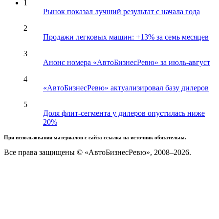
1
Рынок показал лучший результат с начала года
2
Продажи легковых машин: +13% за семь месяцев
3
Анонс номера «АвтоБизнесРевю» за июль-август
4
«АвтоБизнесРевю» актуализировал базу дилеров
5
Доля флит-сегмента у дилеров опустилась ниже
20%
При использовании материалов с сайта ссылка на источник обязательна.
Все права защищены © «АвтоБизнесРевю», 2008–2026.