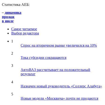
Статистика АЕБ:
–
динамика
продаж
в июле
Самое читаемое
Выбор редактора
1
Спрос на вторичном рынке увеличился на 10%
2
Тока субсидии сокращаются
3
АвтоВАЗ рассчитывает на положительный
результат
4
Назначен новый руководитель «Соллерс Алабуга»
5
Новые модели «Москвича» почти не продаются