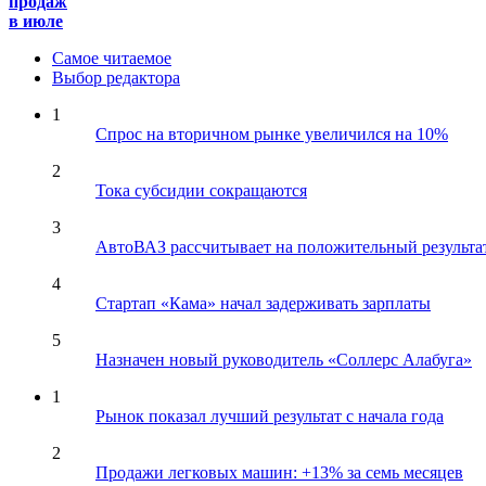
продаж
в июле
Самое читаемое
Выбор редактора
1
Спрос на вторичном рынке увеличился на 10%
2
Тока субсидии сокращаются
3
АвтоВАЗ рассчитывает на положительный результа
4
Стартап «Кама» начал задерживать зарплаты
5
Назначен новый руководитель «Соллерс Алабуга»
1
Рынок показал лучший результат с начала года
2
Продажи легковых машин: +13% за семь месяцев