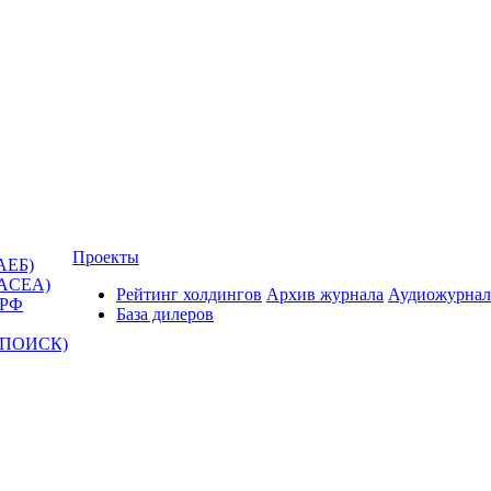
Проекты
АЕБ)
(ACEA)
Рейтинг холдингов
Архив журнала
Аудиожурнал
 РФ
База дилеров
Т-ПОИСК)