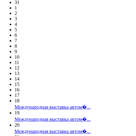
31
1
2
3
4
5
6
7
8
9
10
11
12
13
14
15
16
17
18
Международная выставка автом�...
19
Международная выставка автом�...
20
Международная выставка автом�...