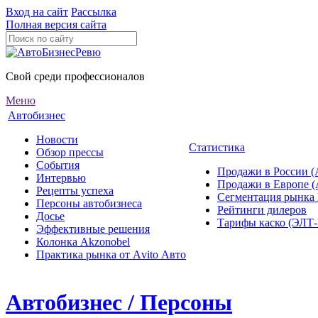
Вход на сайт
Рассылка
Полная версия сайта
Свой среди профессионалов
Меню
Автобизнес
Новости
Статистика
Обзор прессы
События
Продажи в России (
Интервью
Продажи в Европе 
Рецепты успеха
Сегментация рынка
Персоны автобизнеса
Рейтинги дилеров
Досье
Тарифы каско (ЭЛ
Эффективные решения
Колонка Akzonobel
Практика рынка от Аvito Авто
Автобизнес / Персоны