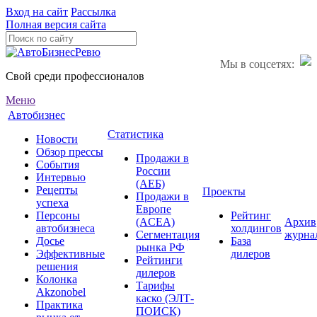
Вход на сайт
Рассылка
Полная версия сайта
Мы в соцсетях:
Свой среди профессионалов
Меню
Автобизнес
Статистика
Новости
Обзор прессы
Продажи в
События
России
Интервью
(АЕБ)
Рецепты
Проекты
Продажи в
успеха
Европе
Персоны
Рейтинг
(ACEA)
Архив
автобизнеса
холдингов
Сегментация
журна
Досье
База
рынка РФ
Эффективные
дилеров
Рейтинги
решения
дилеров
Колонка
Тарифы
Akzonobel
каско (ЭЛТ-
Практика
ПОИСК)