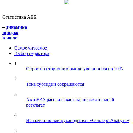
Статистика АЕБ:
–
динамика
продаж
в июле
Самое читаемое
Выбор редактора
1
Спрос на вторичном рынке увеличился на 10%
2
Тока субсидии сокращаются
3
АвтоВАЗ рассчитывает на положительный
результат
4
Назначен новый руководитель «Соллерс Алабуга»
5