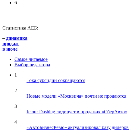
6
Статистика АЕБ:
–
динамика
продаж
в июле
Самое читаемое
Выбор редактора
1
Тока субсидии сокращаются
2
Новые модели «Москвича» почти не продаются
3
Jetour Dashing лидирует в продажах «СберАвто»
4
«АвтоБизнесРевю» актуализировал базу дилеров