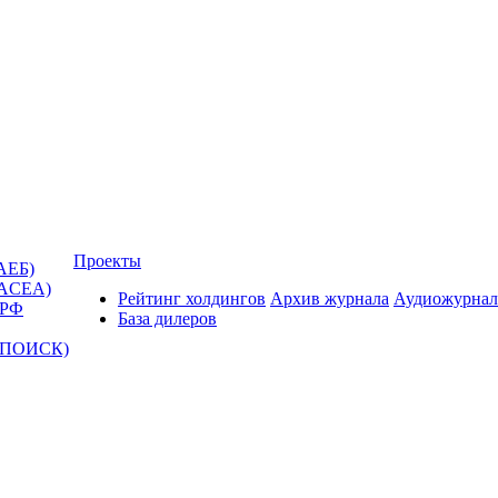
Проекты
АЕБ)
(ACEA)
Рейтинг холдингов
Архив журнала
Аудиожурнал
 РФ
База дилеров
Т-ПОИСК)