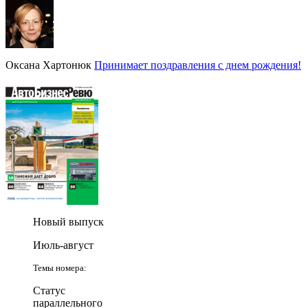
Оксана Хартонюк
Принимает поздравления с днем рождения!
Новый выпуск
Июль-август
Темы номера:
Статус
параллельного