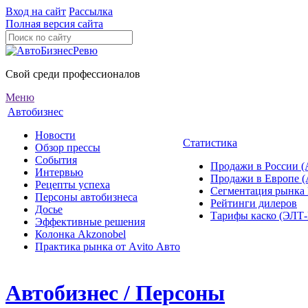
Вход на сайт
Рассылка
Полная версия сайта
Свой среди профессионалов
Меню
Автобизнес
Новости
Статистика
Обзор прессы
События
Продажи в России (
Интервью
Продажи в Европе 
Рецепты успеха
Сегментация рынка
Персоны автобизнеса
Рейтинги дилеров
Досье
Тарифы каско (ЭЛ
Эффективные решения
Колонка Akzonobel
Практика рынка от Аvito Авто
Автобизнес / Персоны