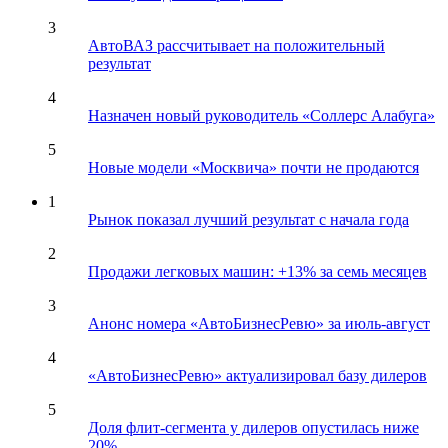
3
АвтоВАЗ рассчитывает на положительный
результат
4
Назначен новый руководитель «Соллерс Алабуга»
5
Новые модели «Москвича» почти не продаются
1
Рынок показал лучший результат с начала года
2
Продажи легковых машин: +13% за семь месяцев
3
Анонс номера «АвтоБизнесРевю» за июль-август
4
«АвтоБизнесРевю» актуализировал базу дилеров
5
Доля флит-сегмента у дилеров опустилась ниже
20%