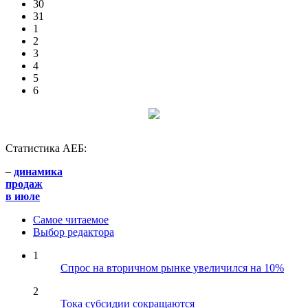
30
31
1
2
3
4
5
6
Статистика АЕБ:
–
динамика
продаж
в июле
Самое читаемое
Выбор редактора
1
Спрос на вторичном рынке увеличился на 10%
2
Тока субсидии сокращаются