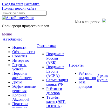
Вход на сайт
Рассылка
Полная версия сайта
Мы в соцсетях:
Свой среди профессионалов
Меню
Автобизнес
Статистика
Новости
Обзор прессы
Продажи в
События
России
Интервью
(АЕБ)
Рецепты
Проекты
Продажи в
успеха
Европе
Персоны
Рейтинг
(ACEA)
Архив
автобизнеса
холдингов
Сегментация
журна
Досье
База
рынка РФ
Эффективные
дилеров
Рейтинги
решения
дилеров
Колонка
Тарифы
Akzonobel
каско (ЭЛТ-
Практика
ПОИСК)