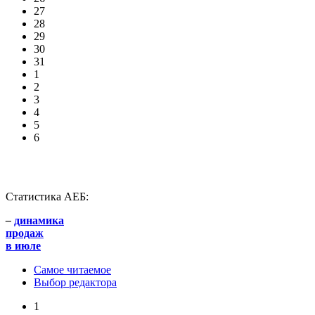
27
28
29
30
31
1
2
3
4
5
6
Статистика АЕБ:
–
динамика
продаж
в июле
Самое читаемое
Выбор редактора
1