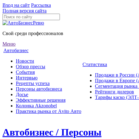
Вход на сайт
Рассылка
Полная версия сайта
Свой среди профессионалов
Меню
Автобизнес
Новости
Статистика
Обзор прессы
События
Продажи в России (
Интервью
Продажи в Европе 
Рецепты успеха
Сегментация рынка
Персоны автобизнеса
Рейтинги дилеров
Досье
Тарифы каско (ЭЛ
Эффективные решения
Колонка Akzonobel
Практика рынка от Аvito Авто
Автобизнес / Персоны