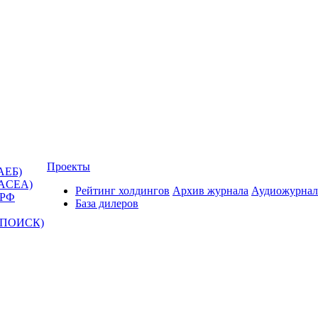
Проекты
АЕБ)
(ACEA)
Рейтинг холдингов
Архив журнала
Аудиожурнал
 РФ
База дилеров
Т-ПОИСК)