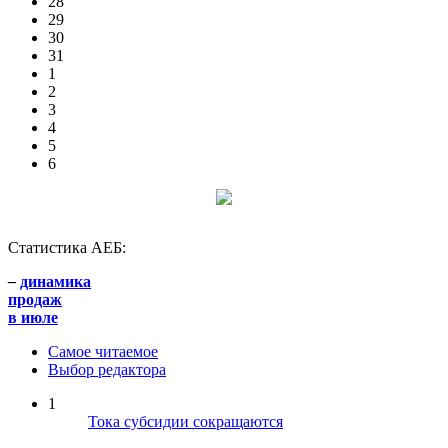
28
29
30
31
1
2
3
4
5
6
Статистика АЕБ:
–
динамика
продаж
в июле
Самое читаемое
Выбор редактора
1
Тока субсидии сокращаются