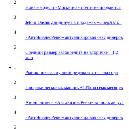
2
Новые модели «Москвича» почти не продаются
3
Jetour Dashing лидирует в продажах «СберАвто»
4
«АвтоБизнесРевю» актуализировал базу дилеров
5
Средний размер автокредита на вторичке – 1,2
млн
1
Рынок показал лучший результат с начала года
2
Продажи легковых машин: +13% за семь месяцев
3
Анонс номера «АвтоБизнесРевю» за июль-август
4
«АвтоБизнесРевю» актуализировал базу дилеров
5