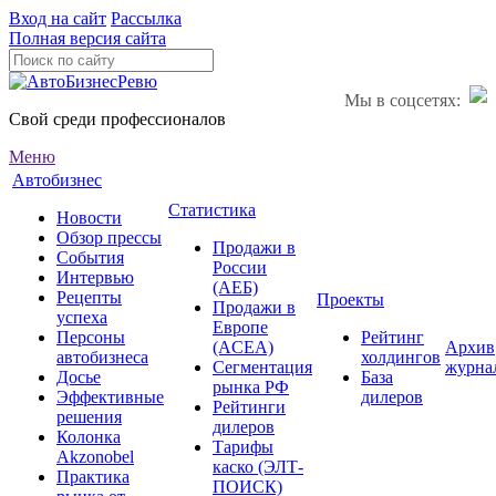
Вход на сайт
Рассылка
Полная версия сайта
Мы в соцсетях:
Свой среди профессионалов
Меню
Автобизнес
Статистика
Новости
Обзор прессы
Продажи в
События
России
Интервью
(АЕБ)
Рецепты
Проекты
Продажи в
успеха
Европе
Персоны
Рейтинг
(ACEA)
Архив
автобизнеса
холдингов
Сегментация
журна
Досье
База
рынка РФ
Эффективные
дилеров
Рейтинги
решения
дилеров
Колонка
Тарифы
Akzonobel
каско (ЭЛТ-
Практика
ПОИСК)