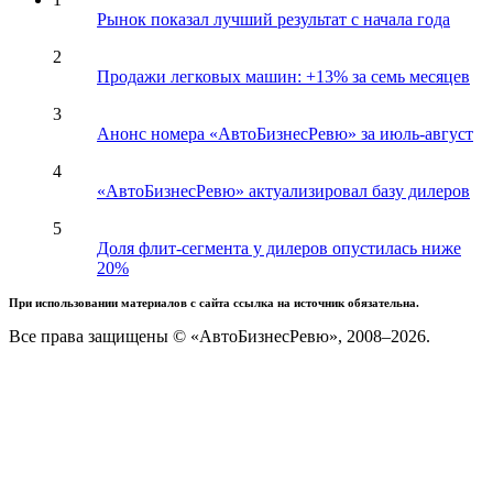
Рынок показал лучший результат с начала года
2
Продажи легковых машин: +13% за семь месяцев
3
Анонс номера «АвтоБизнесРевю» за июль-август
4
«АвтоБизнесРевю» актуализировал базу дилеров
5
Доля флит-сегмента у дилеров опустилась ниже
20%
При использовании материалов с сайта ссылка на источник обязательна.
Все права защищены © «АвтоБизнесРевю», 2008–2026.