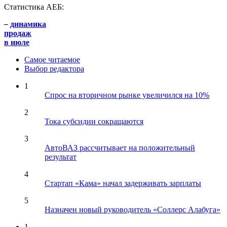
Статистика АЕБ:
–
динамика
продаж
в июле
Самое читаемое
Выбор редактора
1
Спрос на вторичном рынке увеличился на 10%
2
Тока субсидии сокращаются
3
АвтоВАЗ рассчитывает на положительный
результат
4
Стартап «Кама» начал задерживать зарплаты
5
Назначен новый руководитель «Соллерс Алабуга»
1