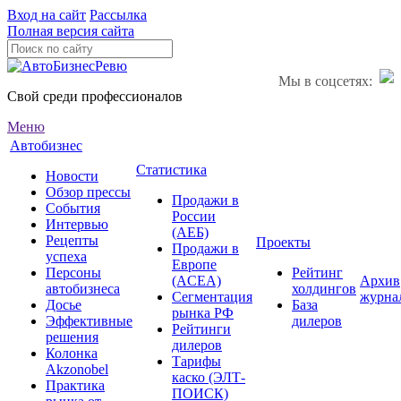
Вход на сайт
Рассылка
Полная версия сайта
Мы в соцсетях:
Свой среди профессионалов
Меню
Автобизнес
Статистика
Новости
Обзор прессы
Продажи в
События
России
Интервью
(АЕБ)
Рецепты
Проекты
Продажи в
успеха
Европе
Персоны
Рейтинг
(ACEA)
Архив
автобизнеса
холдингов
Сегментация
журна
Досье
База
рынка РФ
Эффективные
дилеров
Рейтинги
решения
дилеров
Колонка
Тарифы
Akzonobel
каско (ЭЛТ-
Практика
ПОИСК)