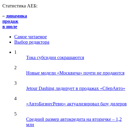
Статистика АЕБ:
–
динамика
продаж
в июле
Самое читаемое
Выбор редактора
1
Тока субсидии сокращаются
2
Новые модели «Москвича» почти не продаются
3
Jetour Dashing лидирует в продажах «СберАвто»
4
«АвтоБизнесРевю» актуализировал базу дилеров
5
Средний размер автокредита на вторичке – 1,2
млн