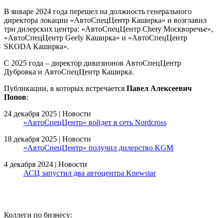
В январе 2024 года перешел на должность генерального
директора локации «АвтоСпецЦентр Каширка» и возглавил
три дилерских центра: «АвтоСпецЦентр Chery Москворечье»,
«АвтоСпецЦентр Geely Каширка» и «АвтоСпецЦентр
SKODA Каширка».
С 2025 года – директор дивизионов АвтоСпецЦентр
Дубровка и АвтоСпецЦентр Каширка.
Публикации, в которых встречается
Павел Алексеевич
Попов
:
24 декабря 2025 | Новости
«АвтоСпецЦентр» войдет в сеть Nordcross
18 декабря 2025 | Новости
«АвтоСпецЦентр» получил дилерство KGM
4 декабря 2024 | Новости
АСЦ запустил два автоцентра Knewstar
Коллеги по бизнесу: