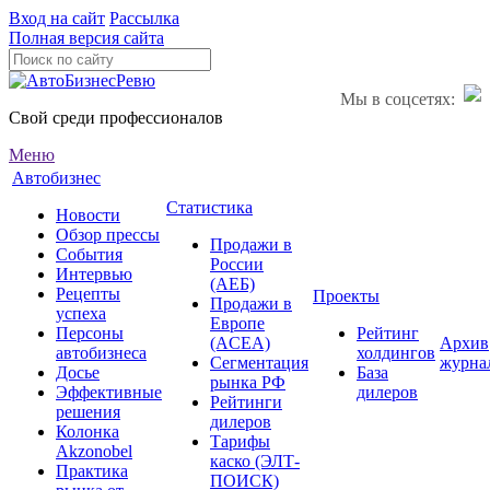
Вход на сайт
Рассылка
Полная версия сайта
Мы в соцсетях:
Свой среди профессионалов
Меню
Автобизнес
Статистика
Новости
Обзор прессы
Продажи в
События
России
Интервью
(АЕБ)
Рецепты
Проекты
Продажи в
успеха
Европе
Персоны
Рейтинг
(ACEA)
Архив
автобизнеса
холдингов
Сегментация
журна
Досье
База
рынка РФ
Эффективные
дилеров
Рейтинги
решения
дилеров
Колонка
Тарифы
Akzonobel
каско (ЭЛТ-
Практика
ПОИСК)