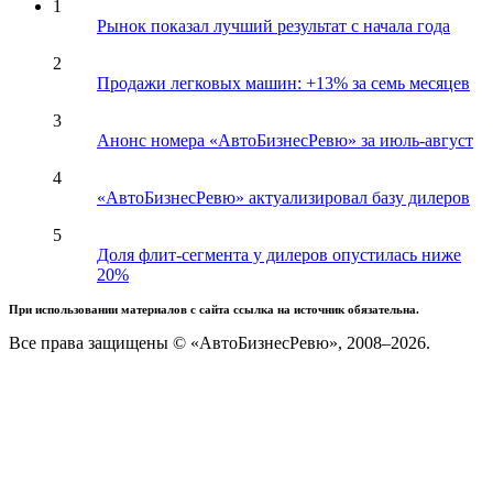
1
Рынок показал лучший результат с начала года
2
Продажи легковых машин: +13% за семь месяцев
3
Анонс номера «АвтоБизнесРевю» за июль-август
4
«АвтоБизнесРевю» актуализировал базу дилеров
5
Доля флит-сегмента у дилеров опустилась ниже
20%
При использовании материалов с сайта ссылка на источник обязательна.
Все права защищены © «АвтоБизнесРевю», 2008–2026.