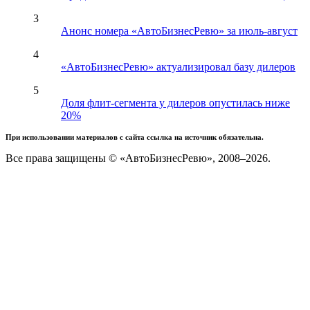
3
Анонс номера «АвтоБизнесРевю» за июль-август
4
«АвтоБизнесРевю» актуализировал базу дилеров
5
Доля флит-сегмента у дилеров опустилась ниже
20%
При использовании материалов с сайта ссылка на источник обязательна.
Все права защищены © «АвтоБизнесРевю», 2008–2026.