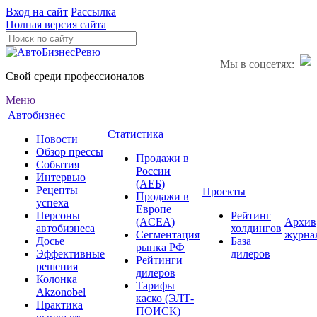
Вход на сайт
Рассылка
Полная версия сайта
Мы в соцсетях:
Свой среди профессионалов
Меню
Автобизнес
Статистика
Новости
Обзор прессы
Продажи в
События
России
Интервью
(АЕБ)
Рецепты
Проекты
Продажи в
успеха
Европе
Персоны
Рейтинг
(ACEA)
Архив
автобизнеса
холдингов
Сегментация
журна
Досье
База
рынка РФ
Эффективные
дилеров
Рейтинги
решения
дилеров
Колонка
Тарифы
Akzonobel
каско (ЭЛТ-
Практика
ПОИСК)