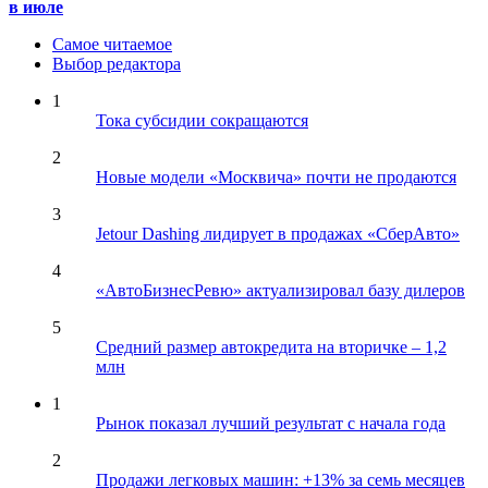
в июле
Самое читаемое
Выбор редактора
1
Тока субсидии сокращаются
2
Новые модели «Москвича» почти не продаются
3
Jetour Dashing лидирует в продажах «СберАвто»
4
«АвтоБизнесРевю» актуализировал базу дилеров
5
Средний размер автокредита на вторичке – 1,2
млн
1
Рынок показал лучший результат с начала года
2
Продажи легковых машин: +13% за семь месяцев