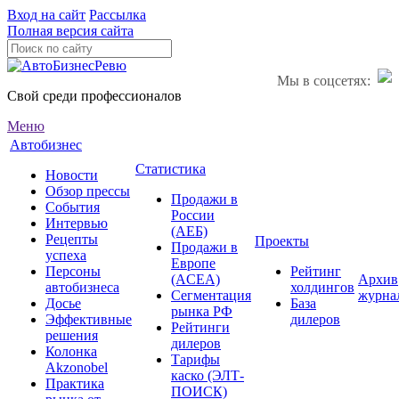
Вход на сайт
Рассылка
Полная версия сайта
Мы в соцсетях:
Свой среди профессионалов
Меню
Автобизнес
Статистика
Новости
Обзор прессы
Продажи в
События
России
Интервью
(АЕБ)
Рецепты
Проекты
Продажи в
успеха
Европе
Персоны
Рейтинг
(ACEA)
Архив
автобизнеса
холдингов
Сегментация
журна
Досье
База
рынка РФ
Эффективные
дилеров
Рейтинги
решения
дилеров
Колонка
Тарифы
Akzonobel
каско (ЭЛТ-
Практика
ПОИСК)