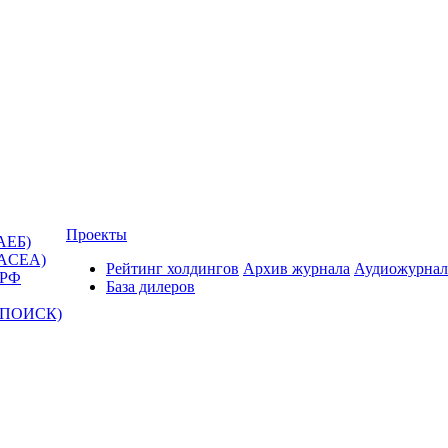
Проекты
АЕБ)
(ACEA)
Рейтинг холдингов
Архив журнала
Аудиожурнал
 РФ
База дилеров
Т-ПОИСК)