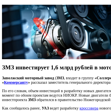
ЗМЗ инвестирует 1,6 млрд рублей в мот
Заволжский моторный завод
(
ЗМЗ
, входит в группу
«Соллер
«
Коммерсанту
»
рассказал заместитель генерального директор
По его словам, объем инвестиций в разработку новых двигател
момент по обоим проектам ведутся НИОКР. Новые двигатели б
инвестпроекта
ЗМЗ
обратился в правительство Нижегородской 
Как сообщалось ранее,
УАЗ
ведет разработку
кроссовера
нового