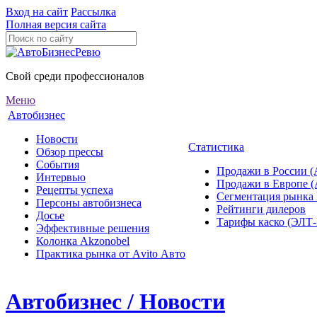
Вход на сайт
Рассылка
Полная версия сайта
Свой среди профессионалов
Меню
Автобизнес
Новости
Статистика
Обзор прессы
События
Продажи в России (
Интервью
Продажи в Европе 
Рецепты успеха
Сегментация рынка
Персоны автобизнеса
Рейтинги дилеров
Досье
Тарифы каско (ЭЛ
Эффективные решения
Колонка Akzonobel
Практика рынка от Аvito Авто
Автобизнес / Новости