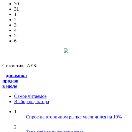
30
31
1
2
3
4
5
6
Статистика АЕБ:
–
динамика
продаж
в июле
Самое читаемое
Выбор редактора
1
Спрос на вторичном рынке увеличился на 10%
2