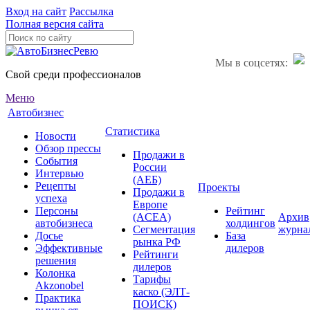
Вход на сайт
Рассылка
Полная версия сайта
Мы в соцсетях:
Свой среди профессионалов
Меню
Автобизнес
Статистика
Новости
Обзор прессы
Продажи в
События
России
Интервью
(АЕБ)
Рецепты
Проекты
Продажи в
успеха
Европе
Персоны
Рейтинг
(ACEA)
Архив
автобизнеса
холдингов
Сегментация
журна
Досье
База
рынка РФ
Эффективные
дилеров
Рейтинги
решения
дилеров
Колонка
Тарифы
Akzonobel
каско (ЭЛТ-
Практика
ПОИСК)