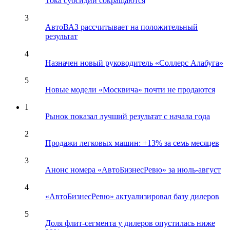
Тока субсидии сокращаются
3
АвтоВАЗ рассчитывает на положительный
результат
4
Назначен новый руководитель «Соллерс Алабуга»
5
Новые модели «Москвича» почти не продаются
1
Рынок показал лучший результат с начала года
2
Продажи легковых машин: +13% за семь месяцев
3
Анонс номера «АвтоБизнесРевю» за июль-август
4
«АвтоБизнесРевю» актуализировал базу дилеров
5
Доля флит-сегмента у дилеров опустилась ниже