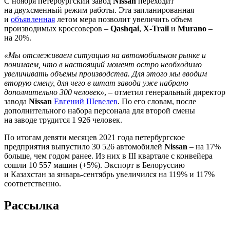
С ноября петербургский завод
Nissan
переходит
на двухсменный режим работы. Эта запланированная
и
объявленная
летом мера позволит увеличить объем
производимых кроссоверов –
Qashqai
,
X-Trail
и
Murano
–
на 20%.
«Мы отслеживаем ситуацию на автомобильном рынке и
понимаем, что в настоящий момент остро необходимо
увеличивать объемы производства. Для этого мы вводим
вторую смену, для чего в штат завода уже набрано
дополнительно 300 человек»
, – отметил генеральный директор
завода
Nissan
Евгений Шевелев
. По его словам, после
дополнительного набора персонала для второй смены
на заводе трудится 1 926 человек.
По итогам девяти месяцев 2021 года петербургское
предприятия выпустило 30 526 автомобилей
Nissan
– на 17%
больше, чем годом ранее. Из них в III квартале с конвейера
сошли 10 557 машин (+5%). Экспорт в Белоруссию
и Казахстан за январь-сентябрь увеличился на 119% и 117%
соответственно.
Рассылка