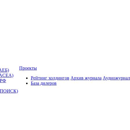
Проекты
АЕБ)
(ACEA)
Рейтинг холдингов
Архив журнала
Аудиожурнал
 РФ
База дилеров
Т-ПОИСК)