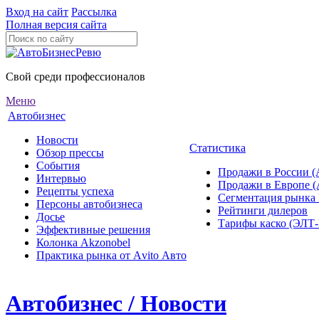
Вход на сайт
Рассылка
Полная версия сайта
Свой среди профессионалов
Меню
Автобизнес
Новости
Статистика
Обзор прессы
События
Продажи в России (
Интервью
Продажи в Европе 
Рецепты успеха
Сегментация рынка
Персоны автобизнеса
Рейтинги дилеров
Досье
Тарифы каско (ЭЛ
Эффективные решения
Колонка Akzonobel
Практика рынка от Аvito Авто
Автобизнес / Новости