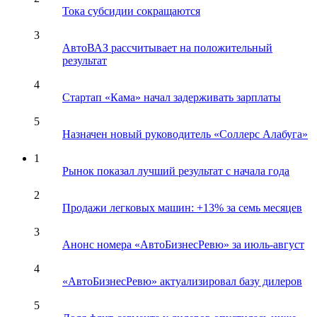
Тока субсидии сокращаются
3
АвтоВАЗ рассчитывает на положительный
результат
4
Стартап «Кама» начал задерживать зарплаты
5
Назначен новый руководитель «Соллерс Алабуга»
1
Рынок показал лучший результат с начала года
2
Продажи легковых машин: +13% за семь месяцев
3
Анонс номера «АвтоБизнесРевю» за июль-август
4
«АвтоБизнесРевю» актуализировал базу дилеров
5