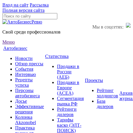
Вход на сайт
Рассылка
Полная версия сайта
Мы в соцсетях:
Свой среди профессионалов
Меню
Автобизнес
Статистика
Новости
Обзор прессы
Продажи в
События
России
Интервью
(АЕБ)
Рецепты
Проекты
Продажи в
успеха
Европе
Персоны
Рейтинг
(ACEA)
Архив
автобизнеса
холдингов
Сегментация
журна
Досье
База
рынка РФ
Эффективные
дилеров
Рейтинги
решения
дилеров
Колонка
Тарифы
Akzonobel
каско (ЭЛТ-
Практика
ПОИСК)