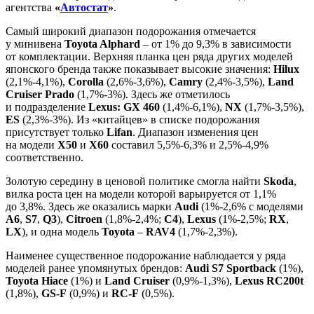
агентства
«
Автостат
»
.
Самый широкий диапазон подорожания отмечается
у минивена
Toyota Alphard
– от 1% до 9,3% в зависимости
от комплектации. Верхняя планка цен ряда других моделей
японского бренда также показывает высокие значения:
Hilux
(2,1%-4,1%),
Corolla
(2,6%-3,6%),
Camry
(2,4%-3,5%),
Land
Cruiser Prado
(1,7%-3%). Здесь же отметилось
и подразделение
Lexus: GX 460
(1,4%-6,1%),
NX
(1,7%-3,5%),
ES
(2,3%-3%). Из «китайцев» в списке подорожания
присутствует только
Lifan
. Диапазон изменения цен
на модели
X50
и
X60
составил 5,5%-6,3% и 2,5%-4,9%
соответственно.
Золотую середину в ценовой политике смогла найти
Skoda
,
вилка роста цен на модели которой варьируется от 1,1%
до 3,8%. Здесь же оказались марки
Audi
(1%-2,6% с моделями
A6
,
S7
,
Q3
),
Citroen
(1,8%-2,4%;
С4
),
Lexus
(1%-2,5%;
RX
,
LX
), и одна модель
Toyota
–
RAV4
(1,7%-2,3%).
Наименее существенное подорожание наблюдается у ряда
моделей ранее упомянутых брендов:
Audi S7 Sportback
(1%),
Toyota Hiace
(1%) и
Land Cruiser
(0,9%-1,3%),
Lexus RC200t
(1,8%),
GS-F
(0,9%) и
RC-F
(0,5%).