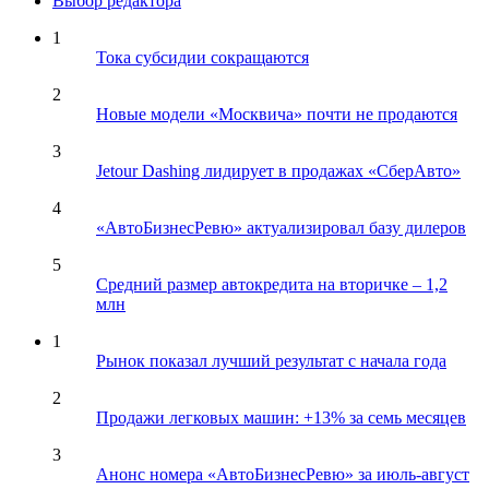
Выбор редактора
1
Тока субсидии сокращаются
2
Новые модели «Москвича» почти не продаются
3
Jetour Dashing лидирует в продажах «СберАвто»
4
«АвтоБизнесРевю» актуализировал базу дилеров
5
Средний размер автокредита на вторичке – 1,2
млн
1
Рынок показал лучший результат с начала года
2
Продажи легковых машин: +13% за семь месяцев
3
Анонс номера «АвтоБизнесРевю» за июль-август