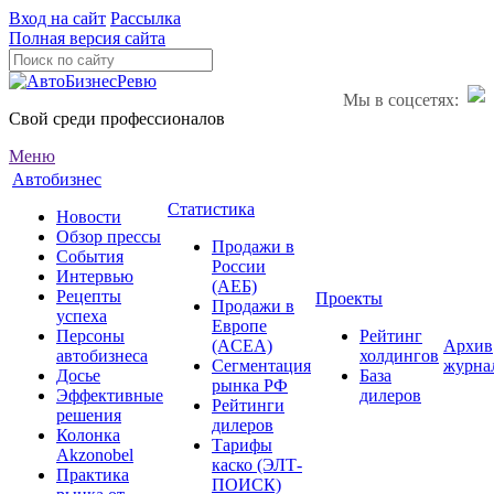
Вход на сайт
Рассылка
Полная версия сайта
Мы в соцсетях:
Свой среди профессионалов
Меню
Автобизнес
Статистика
Новости
Обзор прессы
Продажи в
События
России
Интервью
(АЕБ)
Рецепты
Проекты
Продажи в
успеха
Европе
Персоны
Рейтинг
(ACEA)
Архив
автобизнеса
холдингов
Сегментация
журна
Досье
База
рынка РФ
Эффективные
дилеров
Рейтинги
решения
дилеров
Колонка
Тарифы
Akzonobel
каско (ЭЛТ-
Практика
ПОИСК)