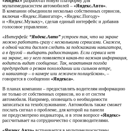
«Яндекс»
разработал новую платформу для
мультимедиасистем автомобилей –
«Яндекс.Авто»
.
В компании объединили несколько собственных сервисов,
включая «Яндекс.Навигатор», «Яндекс.Погоду»
и «Яндекс.Музыку», сделав единый интерфейс и добавив
голосовое управление.
«Интерфейс
“Яндекс.Авто”
устроен так, что на экране
можно работать сразу с несколькими сервисами. Скажем,
в одной части дисплея следить за подсказками навигатора,
а в другой – выбирать радиостанцию. Если сервиса нет
на экране, но у него появляется какая-то важная информация,
водитель видит сообщение. Так, неактивная погода
предупредит о резком похолодании или сильном ветре,
а навигатор – о камере или лежачем полицейском»
, –
говорится в сообщении
«Яндекса»
.
В планах компании – предоставлять водителям информацию
не только от собственных сервисов, но и от систем
автомобиля. Например, оповещать о необходимости
записаться на техобслуживание. Автомобиль также сможет
послать сигнал о проблеме, для которой на панели
не предусмотрено индикатора, и в этом вопросе
«Яндекс»
рассчитывает на сотрудничество с производителями.
«Яндекс.Авто»
встраивается в мультимедиасистемы