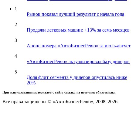
1
Рынок показал лучший результат с начала года
2
Продажи легковых машин: +13% за семь месяцев
3
Анонс номера «АвтоБизнесРевю» за июль-август
4
«АвтоБизнесРевю» актуализировал базу дилеров
5
Доля флит-сегмента у дилеров опустилась ниже
20%
При использовании материалов с сайта ссылка на источник обязательна.
Все права защищены © «АвтоБизнесРевю», 2008–2026.