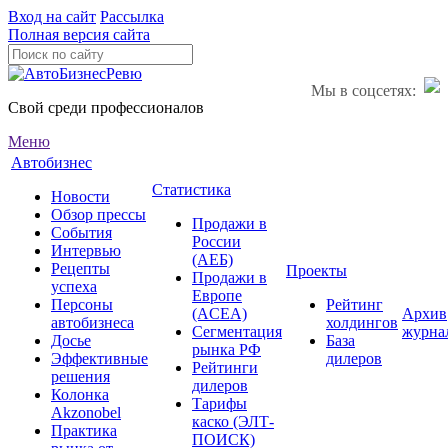
Вход на сайт
Рассылка
Полная версия сайта
Мы в соцсетях:
Свой среди профессионалов
Меню
Автобизнес
Статистика
Новости
Обзор прессы
Продажи в
События
России
Интервью
(АЕБ)
Рецепты
Проекты
Продажи в
успеха
Европе
Персоны
Рейтинг
(ACEA)
Архив
автобизнеса
холдингов
Сегментация
журна
Досье
База
рынка РФ
Эффективные
дилеров
Рейтинги
решения
дилеров
Колонка
Тарифы
Akzonobel
каско (ЭЛТ-
Практика
ПОИСК)