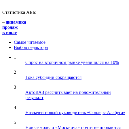
Статистика АЕБ:
–
динамика
продаж
в июле
Самое читаемое
Выбор редактора
1
Спрос на вторичном рынке увеличился на 10%
2
Тока субсидии сокращаются
3
АвтоВАЗ рассчитывает на положительный
результат
4
Назначен новый руководитель «Соллерс Алабуга»
5
Новые модели «Москвича» почти не продаются