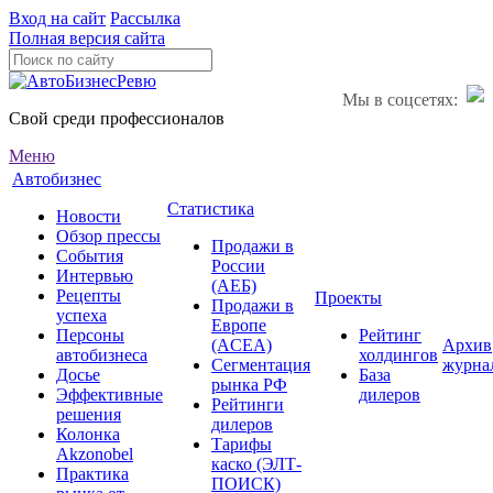
Вход на сайт
Рассылка
Полная версия сайта
Мы в соцсетях:
Свой среди профессионалов
Меню
Автобизнес
Статистика
Новости
Обзор прессы
Продажи в
События
России
Интервью
(АЕБ)
Рецепты
Проекты
Продажи в
успеха
Европе
Персоны
Рейтинг
(ACEA)
Архив
автобизнеса
холдингов
Сегментация
журна
Досье
База
рынка РФ
Эффективные
дилеров
Рейтинги
решения
дилеров
Колонка
Тарифы
Akzonobel
каско (ЭЛТ-
Практика
ПОИСК)