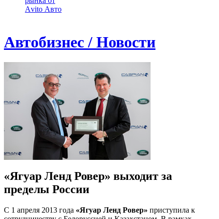
рынка от
Аvito Авто
Автобизнес / Новости
«Ягуар Ленд Ровер» выходит за
пределы России
С 1 апреля 2013 года
«Ягуар Ленд Ровер»
приступила к
сотрудничеству с Белоруссией и Казахстаном. В рамках