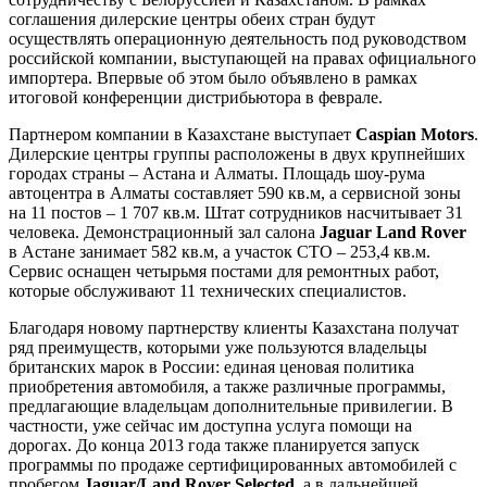
соглашения дилерские центры обеих стран будут
осуществлять операционную деятельность под руководством
российской компании, выступающей на правах официального
импортера. Впервые об этом было объявлено в рамках
итоговой конференции дистрибьютора в феврале.
Партнером компании в Казахстане выступает
Caspian Motors
.
Дилерские центры группы расположены в двух крупнейших
городах страны – Астана и Алматы. Площадь шоу-рума
автоцентра в Алматы составляет 590 кв.м, а сервисной зоны
на 11 постов – 1 707 кв.м. Штат сотрудников насчитывает 31
человека. Демонстрационный зал салона
Jaguar Land Rover
в Астане занимает 582 кв.м, а участок СТО – 253,4 кв.м.
Сервис оснащен четырьмя постами для ремонтных работ,
которые обслуживают 11 технических специалистов.
Благодаря новому партнерству клиенты Казахстана получат
ряд преимуществ, которыми уже пользуются владельцы
британских марок в России: единая ценовая политика
приобретения автомобиля, а также различные программы,
предлагающие владельцам дополнительные привилегии. В
частности, уже сейчас им доступна услуга помощи на
дорогах. До конца 2013 года также планируется запуск
программы по продаже сертифицированных автомобилей с
пробегом
Jaguar/Land Rover Selected
, а в дальнейшей