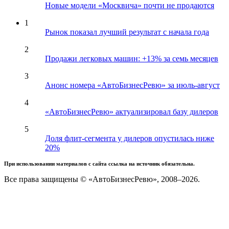
Новые модели «Москвича» почти не продаются
1
Рынок показал лучший результат с начала года
2
Продажи легковых машин: +13% за семь месяцев
3
Анонс номера «АвтоБизнесРевю» за июль-август
4
«АвтоБизнесРевю» актуализировал базу дилеров
5
Доля флит-сегмента у дилеров опустилась ниже
20%
При использовании материалов с сайта ссылка на источник обязательна.
Все права защищены © «АвтоБизнесРевю», 2008–2026.