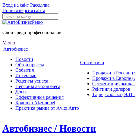
Вход на сайт
Рассылка
Полная версия сайта
Свой среди профессионалов
Меню
Автобизнес
Новости
Статистика
Обзор прессы
События
Продажи в России (
Интервью
Продажи в Европе 
Рецепты успеха
Сегментация рынка
Персоны автобизнеса
Рейтинги дилеров
Досье
Тарифы каско (ЭЛ
Эффективные решения
Колонка Akzonobel
Практика рынка от Аvito Авто
Автобизнес / Новости