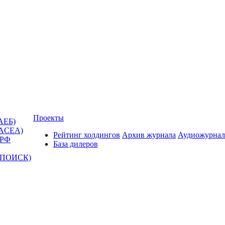
Проекты
АЕБ)
(ACEA)
Рейтинг холдингов
Архив журнала
Аудиожурнал
 РФ
База дилеров
Т-ПОИСК)