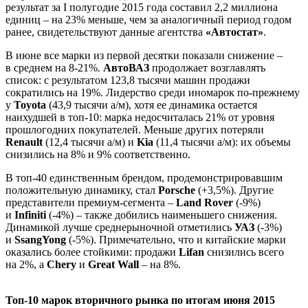
результат за I полугодие 2015 года составил 2,2 миллиона
единиц – на 23% меньше, чем за аналогичный период годом
ранее, свидетельствуют данные агентства
«Автостат»
.
В июне все марки из первой десятки показали снижение –
в среднем на 8-21%.
АвтоВАЗ
продолжает возглавлять
список: с результатом 123,8 тысячи машин продажи
сократились на 19%. Лидерство среди иномарок по-прежнему
у
Toyota
(43,9 тысячи а/м), хотя ее динамика остается
наихудшей в топ-10: марка недосчиталась 21% от уровня
прошлогодних покупателей. Меньше других потеряли
Renault
(12,4 тысячи а/м) и
Kia
(11,4 тысячи а/м): их объемы
снизились на 8% и 9% соответственно.
В топ-40 единственным брендом, продемонстрировавшим
положительную динамику, стал
Porsche
(+3,5%). Другие
представители премиум-сегмента –
Land
Rover
(-9%)
и
Infiniti
(-4%) – также добились наименьшего снижения.
Динамикой лучше среднерыночной отметились
УАЗ
(-3%)
и
SsangYong
(-5%). Примечательно, что и китайские марки
оказались более стойкими: продажи
Lifan
снизились всего
на 2%, а
Chery
и
Great Wall
– на 8%.
Топ-10 марок вторичного рынка по итогам июня 2015