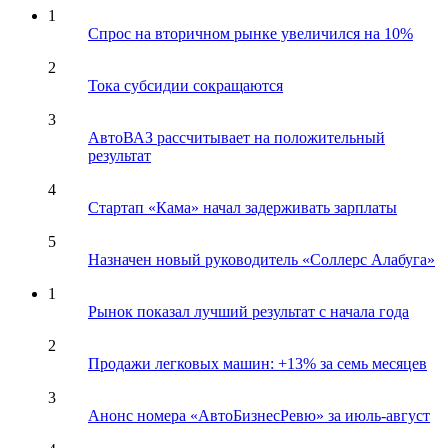
1
Спрос на вторичном рынке увеличился на 10%
2
Тока субсидии сокращаются
3
АвтоВАЗ рассчитывает на положительный
результат
4
Стартап «Кама» начал задерживать зарплаты
5
Назначен новый руководитель «Соллерс Алабуга»
1
Рынок показал лучший результат с начала года
2
Продажи легковых машин: +13% за семь месяцев
3
Анонс номера «АвтоБизнесРевю» за июль-август