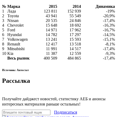
№
Марка
2015
2014
Динамика
1
Лада
123 811
152 939
-19%
2
Toyota
43 941
55 549
-20,9%
3
Nissan
20 535
24 846
-17,4%
4
Chevrolet
15 648
18 692
-16,3%
5
Ford
14 971
17 962
-16,7%
6
Hyundai
14 782
17 297
-14,5%
7
Volkswagen
13 241
15 593
-15,1%
8
Renault
12 417
13 518
-8,1%
9
Mitsubishi
11 991
14 517
-17,4%
10
Kia
11 387
12 559
-9,3%
Весь рынок
400 509
484 865
-17,4%
Источник: Автостат
Рассылка
Получайте дайджест новостей, статистику АЕБ и анонсы
интересных материалов раньше остальных!
Подписаться