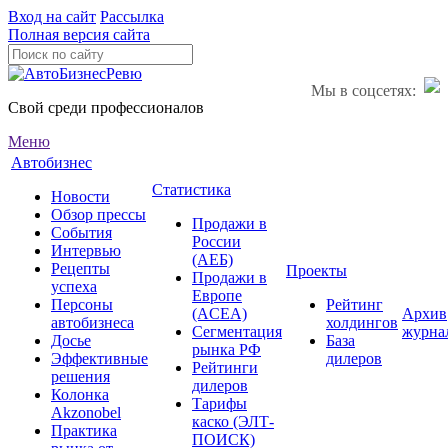
Вход на сайт
Рассылка
Полная версия сайта
Мы в соцсетях:
Свой среди профессионалов
Меню
Автобизнес
Статистика
Новости
Обзор прессы
Продажи в
События
России
Интервью
(АЕБ)
Рецепты
Проекты
Продажи в
успеха
Европе
Персоны
Рейтинг
(ACEA)
Архив
автобизнеса
холдингов
Сегментация
журна
Досье
База
рынка РФ
Эффективные
дилеров
Рейтинги
решения
дилеров
Колонка
Тарифы
Akzonobel
каско (ЭЛТ-
Практика
ПОИСК)