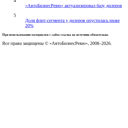
4
«АвтоБизнесРевю» актуализировал базу дилеров
5
Доля флит-сегмента у дилеров опустилась ниже
20%
При использовании материалов с сайта ссылка на источник обязательна.
Все права защищены © «АвтоБизнесРевю», 2008–2026.