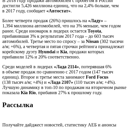
В 2018 году продажи автомобилей с пробегом в России
достигли 5,426 миллиона единиц, что на 2,4% больше, чем
в 2017 году, сообщает
«Автостат»
.
Более четверти продаж (26%) пришлось на
«Ладу»
–
1,394 миллиона автомобилей, что на 3% меньше, чем годом
ранее. Среди иномарок в лидерах остается
Toyota
,
прибавившая 3% к результатам 2017 года – до 603 тысяч
автомобилей. Третье место по спросу – за
Nissan
(302 тысячи
а/м; +6%), а четвертая и пятая строчки рейтинга принадлежат
корейскому дуэту
Hyundai
и
Kia
, продажи которых
прибавили 12% и 20% соответственно.
Среди моделей в лидерах
«Лада 2114»
, потерявшая 6%
в объеме продаж по сравнению с 2017 годом (147 тысяч
единиц). Второе и третье места занимают
Ford Focus
(138 тысяч а/м; +4%) и
«Лада 2107»
(110 тысяч а/м; +4%).
Лучшую динамику в топ-10 по продажам на вторичном рынке
показала
Kia Rio
, прибавив 27% к прошлому году.
Рассылка
Получайте дайджест новостей, статистику АЕБ и анонсы