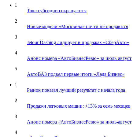
1
Тока субсидии сокращаются
2
Новые модели «Москвича» почти не продаются
3
Jetour Dashing лидирует в продажах «СберАвто»
4
Анонс номера «АвтоБизнесРевю» за июль-август
5
АвтоВАЗ подвел первые итоги «Лада Бизнес»
1
Рынок показал лучший результат с начала года
2
Продажи легковых машин: +13% за семь месяцев
3
Анонс номера «АвтоБизнесРевю» за июль-август
4