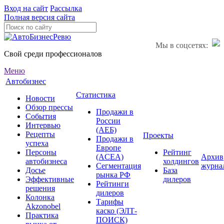
Вход на сайт
Рассылка
Полная версия сайта
Мы в соцсетях:
Свой среди профессионалов
Меню
Автобизнес
Статистика
Новости
Обзор прессы
Продажи в
События
России
Интервью
(АЕБ)
Рецепты
Проекты
Продажи в
успеха
Европе
Персоны
Рейтинг
(ACEA)
Архив
автобизнеса
холдингов
Сегментация
журна
Досье
База
рынка РФ
Эффективные
дилеров
Рейтинги
решения
дилеров
Колонка
Тарифы
Akzonobel
каско (ЭЛТ-
Практика
ПОИСК)