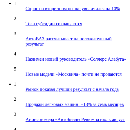
1
Спрос на вторичном рынке увеличился на 10%
2
Тока субсидии сокращаются
3
АвтоВАЗ рассчитывает на положительный
результат
4
Назначен новый руководитель «Соллерс Алабуга»
5
Новые модели «Москвича» почти не продаются
1
Рынок показал лучший результат с начала года
2
Продажи легковых машин: +13% за семь месяцев
3
Анонс номера «АвтоБизнесРевю» за июль-август
4