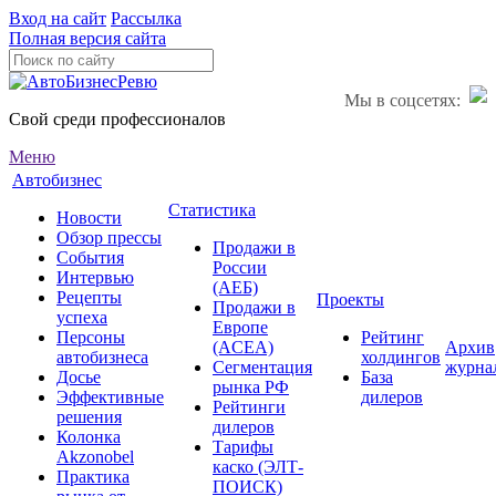
Вход на сайт
Рассылка
Полная версия сайта
Мы в соцсетях:
Свой среди профессионалов
Меню
Автобизнес
Статистика
Новости
Обзор прессы
Продажи в
События
России
Интервью
(АЕБ)
Рецепты
Проекты
Продажи в
успеха
Европе
Персоны
Рейтинг
(ACEA)
Архив
автобизнеса
холдингов
Сегментация
журна
Досье
База
рынка РФ
Эффективные
дилеров
Рейтинги
решения
дилеров
Колонка
Тарифы
Akzonobel
каско (ЭЛТ-
Практика
ПОИСК)