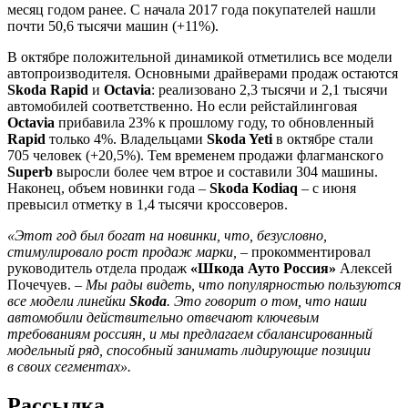
месяц годом ранее. С начала 2017 года покупателей нашли
почти 50,6 тысячи машин (+11%).
В октябре положительной динамикой отметились все модели
автопроизводителя. Основными драйверами продаж остаются
Skoda Rapid
и
Octavia
: реализовано 2,3 тысячи и 2,1 тысячи
автомобилей соответственно. Но если рейстайлинговая
Octavia
прибавила 23% к прошлому году, то обновленный
Rapid
только 4%. Владельцами
Skoda Yeti
в октябре стали
705 человек (+20,5%). Тем временем продажи флагманского
Superb
выросли более чем втрое и составили 304 машины.
Наконец, объем новинки года –
Skoda Kodiaq
– с июня
превысил отметку в 1,4 тысячи кроссоверов.
«Этот год был богат на новинки, что, безусловно,
стимулировало рост продаж марки,
– прокомментировал
руководитель отдела продаж
«Шкода Ауто Россия»
Алексей
Почечуев. –
Мы рады видеть, что популярностью пользуются
все модели линейки
Skoda
. Это говорит о том, что наши
автомобили действительно отвечают ключевым
требованиям россиян, и мы предлагаем сбалансированный
модельный ряд, способный занимать лидирующие позиции
в своих сегментах».
Рассылка