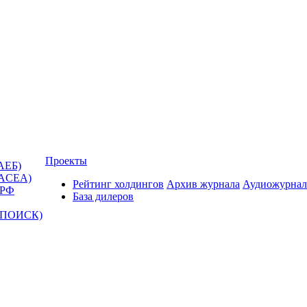
Проекты
АЕБ)
(ACEA)
Рейтинг холдингов
Архив журнала
Аудиожурнал
 РФ
База дилеров
Т-ПОИСК)