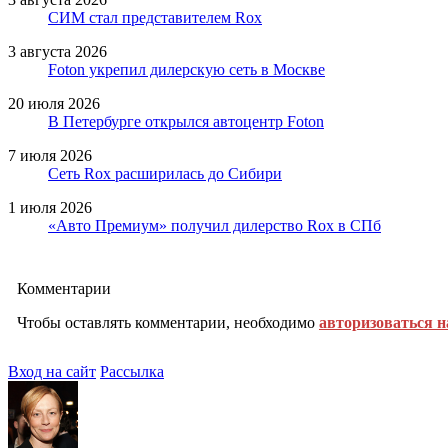
СИМ стал представителем Rox
3 августа 2026
Foton укрепил дилерскую сеть в Москве
20 июля 2026
В Петербурге открылся автоцентр Foton
7 июля 2026
Сеть Rox расширилась до Сибири
1 июля 2026
«Авто Премиум» получил дилерство Rox в СПб
Комментарии
Чтобы оставлять комментарии, необходимо
авторизоваться н
Вход на сайт
Рассылка