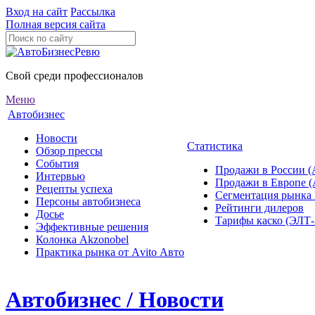
Вход на сайт
Рассылка
Полная версия сайта
Свой среди профессионалов
Меню
Автобизнес
Новости
Статистика
Обзор прессы
События
Продажи в России (
Интервью
Продажи в Европе 
Рецепты успеха
Сегментация рынка
Персоны автобизнеса
Рейтинги дилеров
Досье
Тарифы каско (ЭЛ
Эффективные решения
Колонка Akzonobel
Практика рынка от Аvito Авто
Автобизнес / Новости