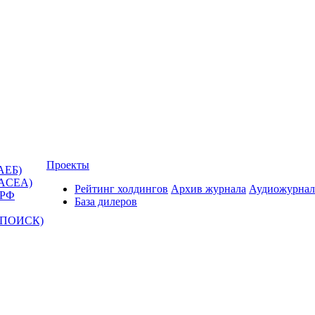
Проекты
АЕБ)
(ACEA)
Рейтинг холдингов
Архив журнала
Аудиожурнал
 РФ
База дилеров
Т-ПОИСК)