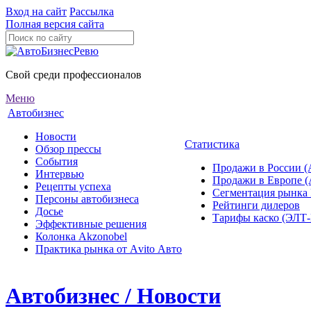
Вход на сайт
Рассылка
Полная версия сайта
Свой среди профессионалов
Меню
Автобизнес
Новости
Статистика
Обзор прессы
События
Продажи в России (
Интервью
Продажи в Европе 
Рецепты успеха
Сегментация рынка
Персоны автобизнеса
Рейтинги дилеров
Досье
Тарифы каско (ЭЛ
Эффективные решения
Колонка Akzonobel
Практика рынка от Аvito Авто
Автобизнес / Новости