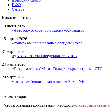
дилерский центр
ПФО
Самара
Новости по теме:
19 июня 2026
«Автотор» откроет три салона «Амберавто»
15 апреля 2026
«Рольф» вышел в Казань с брендом Exeed
31 марта 2026
«ДАВ-Авто» стал представителем Rox
24 марта 2026
«Газпромнефть-СМ» и «Рольф» открыли третью СТО
20 марта 2026
«ТрансТехСервис» стал дилером Rox в Уфе
Комментарии
Чтобы оставлять комментарии, необходимо
авторизоваться н