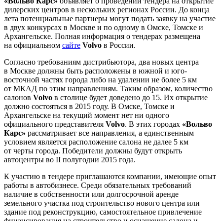
«Вольво Карс»
объявляет о проведении тендера на открытие
дилерских центров в нескольких регионах России. До конца
лета потенциальные партнеры могут подать заявку на участие
в двух конкурсах в Москве и по одному в Омске, Томске и
Архангельске. Полная информация о тендерах размещена
на официальном
сайте
Volvo
в России.
Согласно требованиям дистрибьютора, два новых центра
в Москве должны быть расположены в южной и юго-
восточной частях города либо на удалении не более 5 км
от МКАД по этим направлениям. Таким образом, количество
салонов
Volvo
в столице будет доведено до 15. Их открытие
должно состояться в 2015 году. В Омске, Томске и
Архангельске на текущий момент нет ни одного
официального представителя
Volvo
. В этих городах
«Вольво
Карс»
рассматривает все направления, а единственным
условием является расположение салона не далее 5 км
от черты города. Победители должны будут открыть
автоцентры во II полугодии 2015 года.
К участию в тендере приглашаются компании, имеющие опыт
работы в автобизнесе. Среди обязательных требований
наличие в собственности или долгосрочной аренде
земельного участка под строительство нового центра или
здание под реконструкцию, самостоятельное привлечение
финансирования на строительство и оснащение салона и