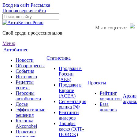
Вход на сайт
Рассылка
Полная версия сайта
Мы в соцсетях:
Свой среди профессионалов
Меню
Автобизнес
Статистика
Новости
Обзор прессы
Продажи в
События
России
Интервью
(АЕБ)
Рецепты
Проекты
Продажи в
успеха
Европе
Персоны
Рейтинг
(ACEA)
Архив
автобизнеса
холдингов
Сегментация
журна
Досье
База
рынка РФ
Эффективные
дилеров
Рейтинги
решения
дилеров
Колонка
Тарифы
Akzonobel
каско (ЭЛТ-
Практика
ПОИСК)