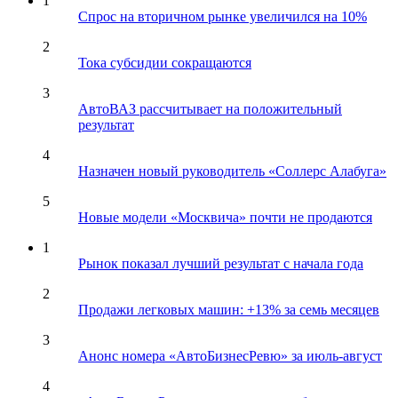
1
Спрос на вторичном рынке увеличился на 10%
2
Тока субсидии сокращаются
3
АвтоВАЗ рассчитывает на положительный
результат
4
Назначен новый руководитель «Соллерс Алабуга»
5
Новые модели «Москвича» почти не продаются
1
Рынок показал лучший результат с начала года
2
Продажи легковых машин: +13% за семь месяцев
3
Анонс номера «АвтоБизнесРевю» за июль-август
4