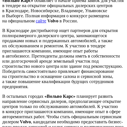
«Вольво Карс»
объявляет о начале приема заявок для участия
в тендере на открытие официальных дилерских центров
в Краснодаре, Новосибирске, Владимире, Ульяновске
и Выборге. Полная информация о конкурсе размещена
на официальном
сайте
Volvo
в России.
В Краснодаре дистрибьютор ищет партнеров для открытия
полноразмерного дилерского центра, занимающегося
продажами новых и подержанных автомобилей, а также
их обслуживанием и ремонтом. К участию в тендере
приглашаются компании, имеющие опыт работы
в автобизнесе. Претенденты должны иметь в собственности
или долгосрочной аренде земельный участок под
строительство нового центра или здание под реконструкцию.
Победитель самостоятельно привлекает финансирование
на строительство и оснащение салона и сервисной зоны,
а также повышение квалификации будущих сотрудников
предприятия.
В остальных городах
«Вольво Карс»
планирует развить
направление сервисных дилеров, предполагающее открытие
центров только по обслуживанию автомобилей. К участию
в конкурсе приглашаются компании, имеющие опыт в сфере
авторемонтных работ. Чтобы стать официальным сервисным
дилером
Volvo
, кандидатам необходимо предоставить бизнес-
план продаж запчастей и услуг сервиса и подтверждение того,