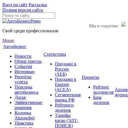
Вход на сайт
Рассылка
Полная версия сайта
Мы в соцсетях:
Свой среди профессионалов
Меню
Автобизнес
Статистика
Новости
Обзор прессы
Продажи в
События
России
Интервью
(АЕБ)
Рецепты
Проекты
Продажи в
успеха
Европе
Персоны
Рейтинг
(ACEA)
Архив
автобизнеса
холдингов
Сегментация
журна
Досье
База
рынка РФ
Эффективные
дилеров
Рейтинги
решения
дилеров
Колонка
Тарифы
Akzonobel
каско (ЭЛТ-
Практика
ПОИСК)