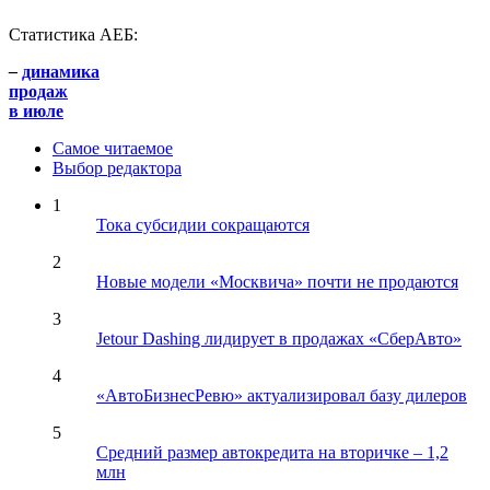
Статистика АЕБ:
–
динамика
продаж
в июле
Самое читаемое
Выбор редактора
1
Тока субсидии сокращаются
2
Новые модели «Москвича» почти не продаются
3
Jetour Dashing лидирует в продажах «СберАвто»
4
«АвтоБизнесРевю» актуализировал базу дилеров
5
Средний размер автокредита на вторичке – 1,2
млн