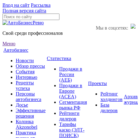
Вход на сайт
Рассылка
Полная версия сайта
Мы в соцсетях:
Свой среди профессионалов
Меню
Автобизнес
Статистика
Новости
Обзор прессы
Продажи в
События
России
Интервью
(АЕБ)
Рецепты
Проекты
Продажи в
успеха
Европе
Персоны
Рейтинг
(ACEA)
Архив
автобизнеса
холдингов
Сегментация
журна
Досье
База
рынка РФ
Эффективные
дилеров
Рейтинги
решения
дилеров
Колонка
Тарифы
Akzonobel
каско (ЭЛТ-
Практика
ПОИСК)