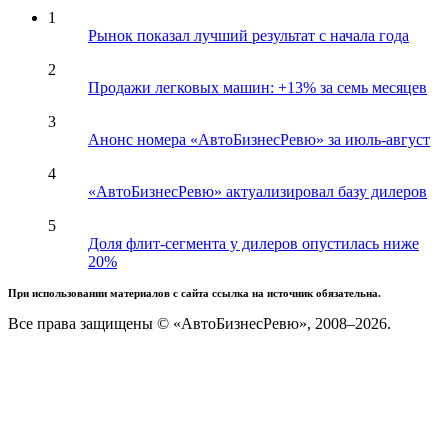
1
Рынок показал лучший результат с начала года
2
Продажи легковых машин: +13% за семь месяцев
3
Анонс номера «АвтоБизнесРевю» за июль-август
4
«АвтоБизнесРевю» актуализировал базу дилеров
5
Доля флит-сегмента у дилеров опустилась ниже
20%
При использовании материалов с сайта ссылка на источник обязательна.
Все права защищены © «АвтоБизнесРевю», 2008–2026.