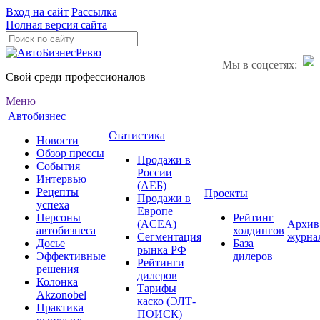
Вход на сайт
Рассылка
Полная версия сайта
Мы в соцсетях:
Свой среди профессионалов
Меню
Автобизнес
Статистика
Новости
Обзор прессы
Продажи в
События
России
Интервью
(АЕБ)
Рецепты
Проекты
Продажи в
успеха
Европе
Персоны
Рейтинг
(ACEA)
Архив
автобизнеса
холдингов
Сегментация
журна
Досье
База
рынка РФ
Эффективные
дилеров
Рейтинги
решения
дилеров
Колонка
Тарифы
Akzonobel
каско (ЭЛТ-
Практика
ПОИСК)