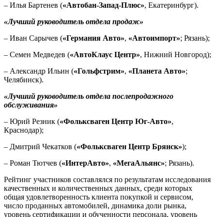
– Илья Бартенев (
«Автобан-Запад-Плюс»
, Екатеринбург).
«Лучший руководитель отдела продаж»
– Иван Сарычев (
«Германия Авто»
,
«Автоимпорт»
; Рязань);
– Семен Медведев (
«АвтоКлаус Центр»
, Нижний Новгород);
– Александр Ильин (
«Гольфстрим»
,
«Планета Авто»
;
Челябинск).
«Лучший руководитель отдела послепродажного
обслуживания»
– Юрий Резник (
«Фольксваген Центр Юг-Авто»
,
Краснодар);
– Дмитрий Чекатков (
«Фольксваген Центр Брянск»
);
– Роман Тютчев (
«ИнтерАвто»
,
«МегаАльянс»
; Рязань).
Рейтинг участников составлялся по результатам исследования
качественных и количественных данных, среди которых
общая удовлетворенность клиента покупкой и сервисом,
число проданных автомобилей, динамика доли рынка,
уровень сертификации и обученности персонала, уровень