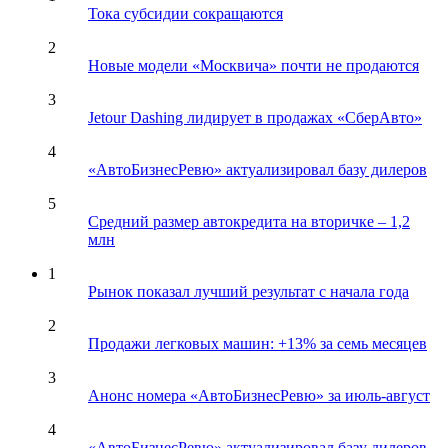
Тока субсидии сокращаются
2
Новые модели «Москвича» почти не продаются
3
Jetour Dashing лидирует в продажах «СберАвто»
4
«АвтоБизнесРевю» актуализировал базу дилеров
5
Средний размер автокредита на вторичке – 1,2
млн
1
Рынок показал лучший результат с начала года
2
Продажи легковых машин: +13% за семь месяцев
3
Анонс номера «АвтоБизнесРевю» за июль-август
4
«АвтоБизнесРевю» актуализировал базу дилеров