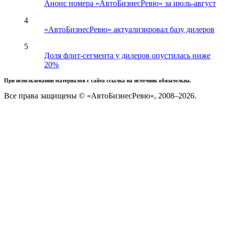
Анонс номера «АвтоБизнесРевю» за июль-август
4
«АвтоБизнесРевю» актуализировал базу дилеров
5
Доля флит-сегмента у дилеров опустилась ниже
20%
При использовании материалов с сайта ссылка на источник обязательна.
Все права защищены © «АвтоБизнесРевю», 2008–2026.