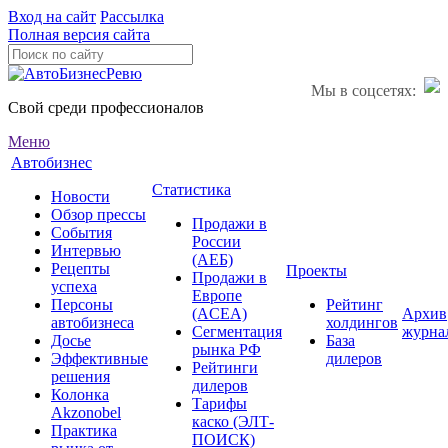
Вход на сайт
Рассылка
Полная версия сайта
Мы в соцсетях:
Свой среди профессионалов
Меню
Автобизнес
Статистика
Новости
Обзор прессы
Продажи в
События
России
Интервью
(АЕБ)
Рецепты
Проекты
Продажи в
успеха
Европе
Персоны
Рейтинг
(ACEA)
Архив
автобизнеса
холдингов
Сегментация
журна
Досье
База
рынка РФ
Эффективные
дилеров
Рейтинги
решения
дилеров
Колонка
Тарифы
Akzonobel
каско (ЭЛТ-
Практика
ПОИСК)