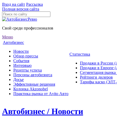
Вход на сайт
Рассылка
Полная версия сайта
Свой среди профессионалов
Меню
Автобизнес
Новости
Статистика
Обзор прессы
События
Продажи в России (
Интервью
Продажи в Европе 
Рецепты успеха
Сегментация рынка
Персоны автобизнеса
Рейтинги дилеров
Досье
Тарифы каско (ЭЛ
Эффективные решения
Колонка Akzonobel
Практика рынка от Аvito Авто
Автобизнес / Новости