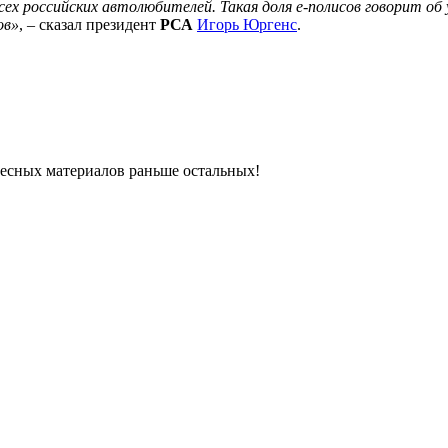
х российских автолюбителей. Такая доля е-полисов говорит об 
ов»
, – сказал президент
РСА
Игорь Юргенс
.
ресных материалов раньше остальных!