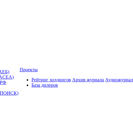
Проекты
АЕБ)
(ACEA)
Рейтинг холдингов
Архив журнала
Аудиожурнал
 РФ
База дилеров
Т-ПОИСК)