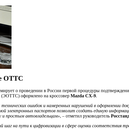
ое ОТТС
рмирует о проведении в России первой процедуры подтверждения
а (ЭОТТС) оформлено на кроссовер
Mazda СХ-9
.
 технических ошибок и намеренных нарушений в оформлении до
мой электронных паспортов позволит создать единую информац
су и простым автовладельцам»
, – отметил руководитель
Росстан
ый шаг на пути к цифровизации в сфере оценки соответствия т