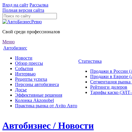
Вход на сайт
Рассылка
Полная версия сайта
Свой среди профессионалов
Меню
Автобизнес
Новости
Статистика
Обзор прессы
События
Продажи в России (
Интервью
Продажи в Европе 
Рецепты успеха
Сегментация рынка
Персоны автобизнеса
Рейтинги дилеров
Досье
Тарифы каско (ЭЛ
Эффективные решения
Колонка Akzonobel
Практика рынка от Аvito Авто
Автобизнес / Новости