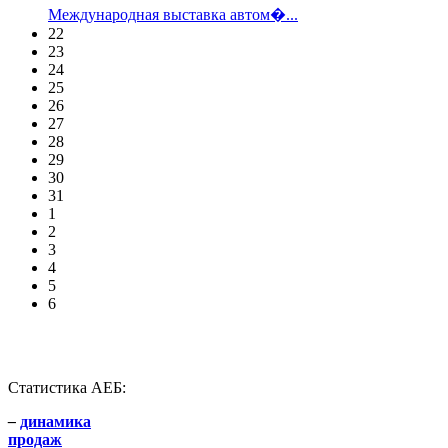
Международная выставка автом�...
22
23
24
25
26
27
28
29
30
31
1
2
3
4
5
6
Статистика АЕБ:
–
динамика
продаж