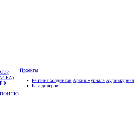
Проекты
АЕБ)
(ACEA)
Рейтинг холдингов
Архив журнала
Аудиожурнал
 РФ
База дилеров
Т-ПОИСК)