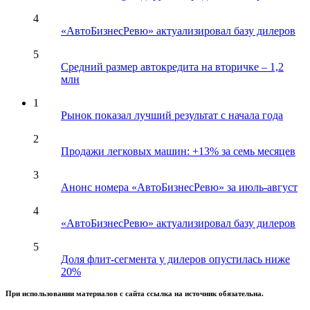
4
«АвтоБизнесРевю» актуализировал базу дилеров
5
Средний размер автокредита на вторичке – 1,2
млн
1
Рынок показал лучший результат с начала года
2
Продажи легковых машин: +13% за семь месяцев
3
Анонс номера «АвтоБизнесРевю» за июль-август
4
«АвтоБизнесРевю» актуализировал базу дилеров
5
Доля флит-сегмента у дилеров опустилась ниже
20%
При использовании материалов с сайта ссылка на источник обязательна.