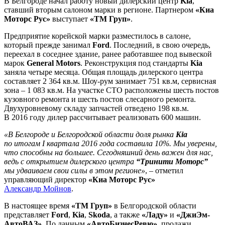
В Белгороде начал работу новый дилерский центр
Kia
,
ставший вторым салоном марки в регионе. Партнером
«Киа
Моторс Рус»
выступает
«ТМ Груп»
.
Предприятие корейской марки разместилось в салоне,
который прежде занимал
Ford
. Последний, в свою очередь,
переехал в соседнее здание, ранее работавшее под вывеской
марок
General Motors
. Реконструкция под стандарты
Kia
заняла четыре месяца. Общая площадь дилерского центра
составляет 2 364 кв.м. Шоу-рум занимает 751 кв.м, сервисная
зона – 1 083 кв.м. На участке СТО расположены шесть постов
кузовного ремонта и шесть постов слесарного ремонта.
Двухуровневому складу запчастей отведено 198 кв.м.
В 2016 году дилер рассчитывает реализовать 600 машин.
«В Белгороде и Белгородской области доля рынка
Kia
по итогам I квартала 2016 года составила 10%. Мы уверены,
что способны на большее. Сегодняшний день важен для нас,
ведь с открытием дилерского центра
“Тринити Моторс”
мы удваиваем свои силы в этом регионе»
, – отметил
управляющий директор
«Киа Моторс Рус»
Александр Мойнов
.
В настоящее время
«ТМ Груп»
в Белгородской области
представляет
Ford
,
Kia
,
Skoda
, а также
«Ладу»
и
«ДжиЭм-
АвтоВАЗ»
. По данным
«АвтоБизнесРевю»
, продажи