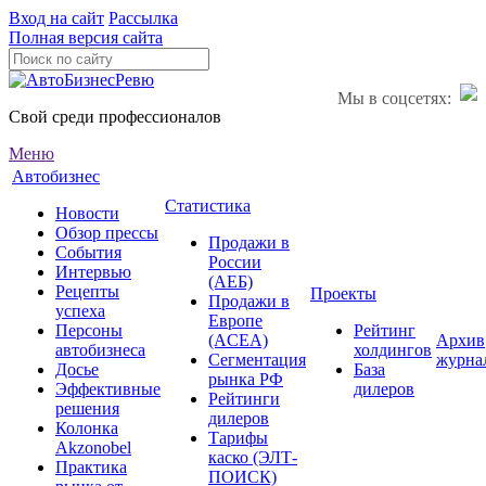
Вход на сайт
Рассылка
Полная версия сайта
Мы в соцсетях:
Свой среди профессионалов
Меню
Автобизнес
Статистика
Новости
Обзор прессы
Продажи в
События
России
Интервью
(АЕБ)
Рецепты
Проекты
Продажи в
успеха
Европе
Персоны
Рейтинг
(ACEA)
Архив
автобизнеса
холдингов
Сегментация
журна
Досье
База
рынка РФ
Эффективные
дилеров
Рейтинги
решения
дилеров
Колонка
Тарифы
Akzonobel
каско (ЭЛТ-
Практика
ПОИСК)