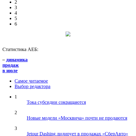
2
3
4
5
6
Статистика АЕБ:
–
динамика
продаж
в июле
Самое читаемое
Выбор редактора
1
Тока субсидии сокращаются
2
Новые модели «Москвича» почти не продаются
3
Jetour Dashing лидирует в продажах «СберАвто»