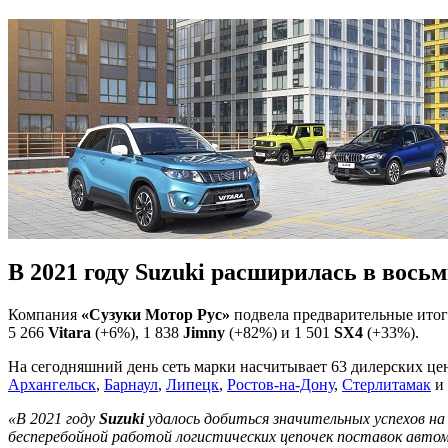
В 2021 году Suzuki расширилась в вось
Компания
«Сузуки Мотор Рус»
подвела предварительные итог
5 266
Vitara
(+6%), 1 838
Jimny
(+82%) и 1 501
SX4
(+33%).
На сегодняшний день сеть марки насчитывает 63 дилерских цен
Архангельск
,
Барнаул
,
Липецк
,
Ростов-на-Дону
,
Стерлитамак
и
«В 2021 году
Suzuki
удалось добиться значительных успехов на
бесперебойной работой логистических цепочек поставок автом