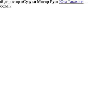
ый директор
«Сузуки Мотор Рус»
Юта Такахаси
. –
росла!»