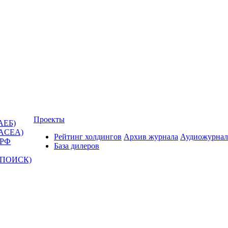
Проекты
АЕБ)
(ACEA)
Рейтинг холдингов
Архив журнала
Аудиожурнал
 РФ
База дилеров
Т-ПОИСК)