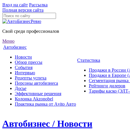
Вход на сайт
Рассылка
Полная версия сайта
Свой среди профессионалов
Меню
Автобизнес
Новости
Статистика
Обзор прессы
События
Продажи в России (
Интервью
Продажи в Европе 
Рецепты успеха
Сегментация рынка
Персоны автобизнеса
Рейтинги дилеров
Досье
Тарифы каско (ЭЛ
Эффективные решения
Колонка Akzonobel
Практика рынка от Аvito Авто
Автобизнес / Новости