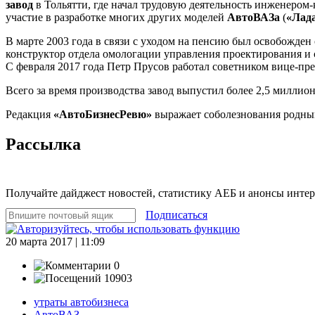
завод
в Тольятти, где начал трудовую деятельность инженером
участие в разработке многих других моделей
АвтоВАЗа
(
«Лада
В марте 2003 года в связи с уходом на пенсию был освобожден
конструктор отдела омологации управления проектирования и с
С февраля 2017 года Петр Прусов работал советником вице-пр
Всего за время производства завод выпустил более 2,5 милли
Редакция
«АвтоБизнесРевю»
выражает соболезнования родным
Рассылка
Получайте дайджест новостей, статистику АЕБ и анонсы инте
Подписаться
20 марта 2017 | 11:09
0
10903
утраты автобизнеса
АвтоВАЗ