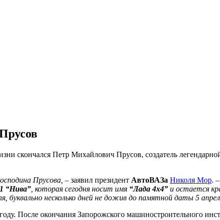
 Прусов
 жизни скончался Петр Михайлович Прусов, создатель легендарн
осподина Прусова,
– заявил президент
АвтоВАЗа
Николя Мор
. 
1 “Нива”
, которая сегодня носит имя
“Лада 4х4”
и остается кра
ля, буквально несколько дней не дожив до памятной даты 5 апрел
году. После окончания Запорожского машиностроительного инст