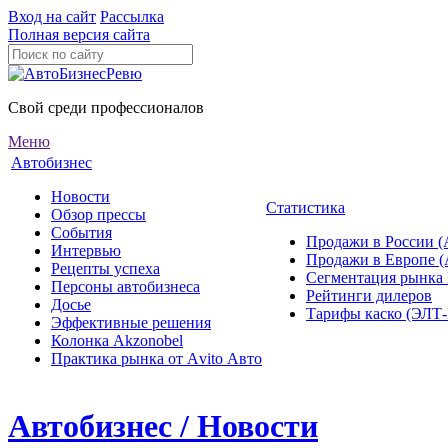
Вход на сайт
Рассылка
Полная версия сайта
Свой среди профессионалов
Меню
Автобизнес
Новости
Статистика
Обзор прессы
События
Продажи в России (
Интервью
Продажи в Европе 
Рецепты успеха
Сегментация рынка
Персоны автобизнеса
Рейтинги дилеров
Досье
Тарифы каско (ЭЛ
Эффективные решения
Колонка Akzonobel
Практика рынка от Аvito Авто
Автобизнес / Новости