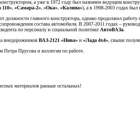
-конструктором, а уже в 1972 году был назначен ведущим констр
 110»
,
«Самара-2»
,
«Ока»
,
«Калина»
), а в 1998-2003 годах бы
 от должности главного конструктора, однако продолжил работу
опровождения состава автомобиля. В 2007-2011 годах – руковод
езидента по персоналу и социальной политике
АвтоВАЗа
.
она внедорожников
ВАЗ-2121 «Нива»
и
«Лада 4х4»
, свыше полум
 Петра Прусова и коллегам по работе.
ресных материалов раньше остальных!