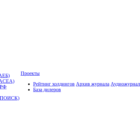
Проекты
АЕБ)
(ACEA)
Рейтинг холдингов
Архив журнала
Аудиожурнал
 РФ
База дилеров
Т-ПОИСК)