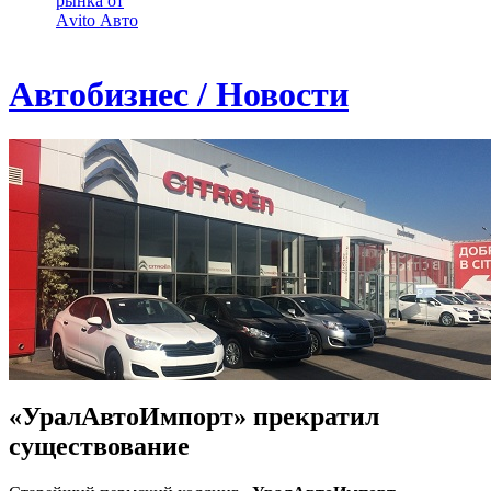
рынка от
Аvito Авто
Автобизнес / Новости
«УралАвтоИмпорт» прекратил
существование