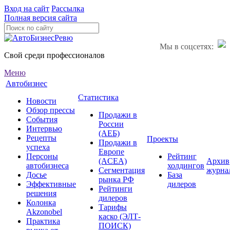
Вход на сайт
Рассылка
Полная версия сайта
Мы в соцсетях:
Свой среди профессионалов
Меню
Автобизнес
Статистика
Новости
Обзор прессы
Продажи в
События
России
Интервью
(АЕБ)
Рецепты
Проекты
Продажи в
успеха
Европе
Персоны
Рейтинг
(ACEA)
Архив
автобизнеса
холдингов
Сегментация
журна
Досье
База
рынка РФ
Эффективные
дилеров
Рейтинги
решения
дилеров
Колонка
Тарифы
Akzonobel
каско (ЭЛТ-
Практика
ПОИСК)