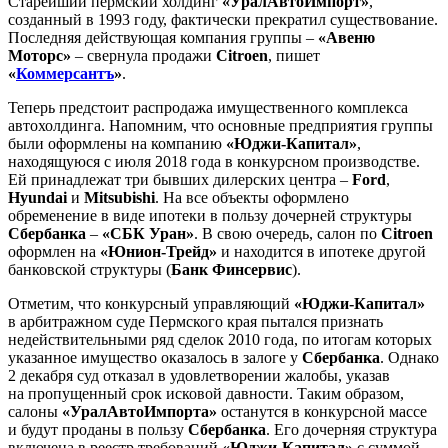
Старейший пермский холдинг
«УралАвтоИмпорт»
,
созданный в 1993 году, фактически прекратил существование.
Последняя действующая компания группы –
«Авеню
Моторс»
– свернула продажи
Citroen
, пишет
«
Коммерсантъ
»
.
Теперь предстоит распродажа имущественного комплекса
автохолдинга. Напомним, что основные предприятия группы
были оформлены на компанию
«Юджи-Капитал»
,
находящуюся с июля 2018 года в конкурсном производстве.
Ей принадлежат три бывших дилерских центра –
Ford
,
Hyundai
и
Mitsubishi
. На все объекты оформлено
обременение в виде ипотеки в пользу дочерней структуры
Сбербанка
–
«СБК Уран»
. В свою очередь, салон по
Citroen
оформлен на
«Юнион-Трейд»
и находится в ипотеке другой
банковской структуры (
Банк Финсервис
).
Отметим, что конкурсный управляющий
«Юджи-Капитал»
в арбитражном суде Пермского края пытался признать
недействительными ряд сделок 2010 года, по итогам которых
указанное имущество оказалось в залоге у
Сбербанка
. Однако
2 декабря суд отказал в удовлетворении жалобы, указав
на пропущенный срок исковой давности. Таким образом,
салоны
«УралАвтоИмпорта»
останутся в конкурсной массе
и будут проданы в пользу
Сбербанка
. Его дочерняя структура
включена в реестр требований
«Юджи-Капитал»
с суммой