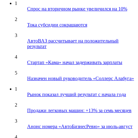
1
Спрос на вторичном рынке увеличился на 10%
2
Тока субсидии сокращаются
3
АвтоВАЗ рассчитывает на положительный
результат
4
Стартап «Кама» начал задерживать зарплаты
5
Назначен новый руководитель «Соллерс Алабуга»
1
Рынок показал лучший результат с начала года
2
Продажи легковых машин: +13% за семь месяцев
3
Анонс номера «АвтоБизнесРевю» за июль-август
4