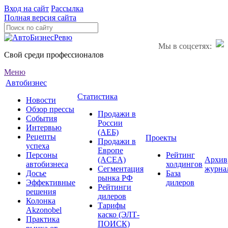
Вход на сайт
Рассылка
Полная версия сайта
Мы в соцсетях:
Свой среди профессионалов
Меню
Автобизнес
Статистика
Новости
Обзор прессы
Продажи в
События
России
Интервью
(АЕБ)
Рецепты
Проекты
Продажи в
успеха
Европе
Персоны
Рейтинг
(ACEA)
Архив
автобизнеса
холдингов
Сегментация
журна
Досье
База
рынка РФ
Эффективные
дилеров
Рейтинги
решения
дилеров
Колонка
Тарифы
Akzonobel
каско (ЭЛТ-
Практика
ПОИСК)