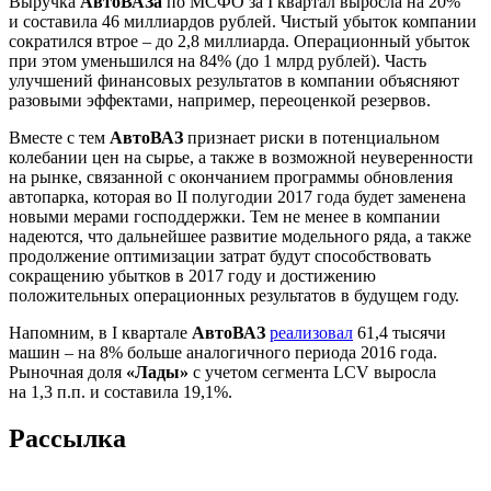
Выручка
АвтоВАЗа
по МСФО за I квартал выросла на 20%
и составила 46 миллиардов рублей. Чистый убыток компании
сократился втрое – до 2,8 миллиарда. Операционный убыток
при этом уменьшился на 84% (до 1 млрд рублей). Часть
улучшений финансовых результатов в компании объясняют
разовыми эффектами, например, переоценкой резервов.
Вместе с тем
АвтоВАЗ
признает риски в потенциальном
колебании цен на сырье, а также в возможной неуверенности
на рынке, связанной с окончанием программы обновления
автопарка, которая во II полугодии 2017 года будет заменена
новыми мерами господдержки. Тем не менее в компании
надеются, что дальнейшее развитие модельного ряда, а также
продолжение оптимизации затрат будут способствовать
сокращению убытков в 2017 году и достижению
положительных операционных результатов в будущем году.
Напомним, в I квартале
АвтоВАЗ
реализовал
61,4 тысячи
машин – на 8% больше аналогичного периода 2016 года.
Рыночная доля
«Лады»
с учетом сегмента LCV выросла
на 1,3 п.п. и составила 19,1%.
Рассылка