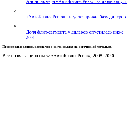
Анонс номера «АвтоБизнесРевю» за июль-август
4
«АвтоБизнесРевю» актуализировал базу дилеров
5
Доля флит-сегмента у дилеров опустилась ниже
20%
При использовании материалов с сайта ссылка на источник обязательна.
Все права защищены © «АвтоБизнесРевю», 2008–2026.