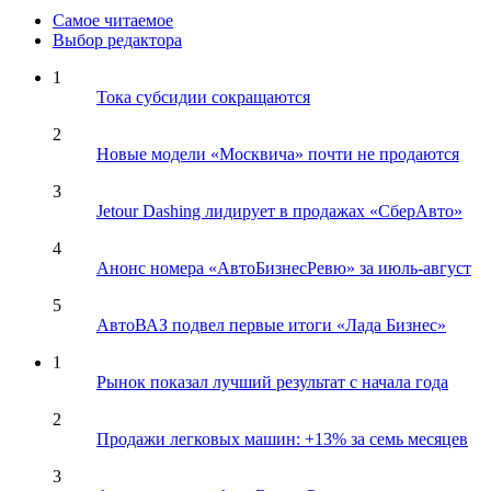
Самое читаемое
Выбор редактора
1
Тока субсидии сокращаются
2
Новые модели «Москвича» почти не продаются
3
Jetour Dashing лидирует в продажах «СберАвто»
4
Анонс номера «АвтоБизнесРевю» за июль-август
5
АвтоВАЗ подвел первые итоги «Лада Бизнес»
1
Рынок показал лучший результат с начала года
2
Продажи легковых машин: +13% за семь месяцев
3