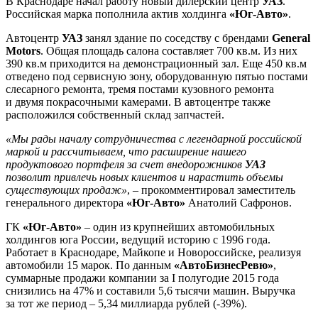
В Краснодаре начал работу новый дилерский центр
УАЗ
.
Российская марка пополнила актив холдинга
«Юг-Авто»
.
Автоцентр
УАЗ
занял здание по соседству с брендами
General
Motors
. Общая площадь салона составляет 700 кв.м. Из них
390 кв.м приходится на демонстрационный зал. Еще 450 кв.м
отведено под сервисную зону, оборудованную пятью постами
слесарного ремонта, тремя постами кузовного ремонта
и двумя покрасочными камерами. В автоцентре также
расположился собственный склад запчастей.
«Мы рады началу сотрудничества с легендарной российской
маркой и рассчитываем, что расширение нашего
продуктового портфеля за счет внедорожников
УАЗ
позволит привлечь новых клиентов и нарастить объемы
существующих продаж»
, – прокомментировал заместитель
генерального директора
«Юг-Авто»
Анатолий Сафронов.
ГК
«Юг-Авто»
– один из крупнейших автомобильных
холдингов юга России, ведущий историю с 1996 года.
Работает в Краснодаре, Майкопе и Новороссийске, реализуя
автомобили 15 марок. По данным
«АвтоБизнесРевю»
,
суммарные продажи компании за I полугодие 2015 года
снизились на 47% и составили 5,6 тысячи машин. Выручка
за тот же период – 5,34 миллиарда рублей (-39%).