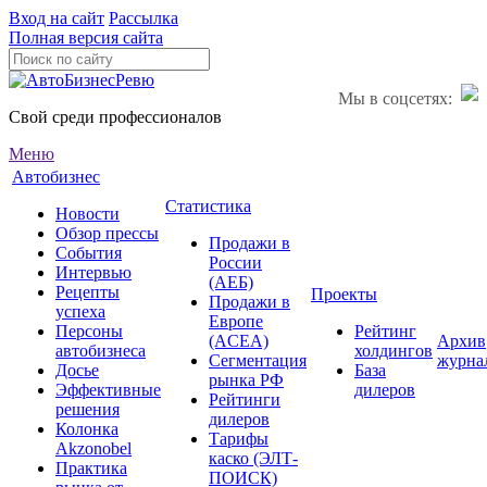
Вход на сайт
Рассылка
Полная версия сайта
Мы в соцсетях:
Свой среди профессионалов
Меню
Автобизнес
Статистика
Новости
Обзор прессы
Продажи в
События
России
Интервью
(АЕБ)
Рецепты
Проекты
Продажи в
успеха
Европе
Персоны
Рейтинг
(ACEA)
Архив
автобизнеса
холдингов
Сегментация
журна
Досье
База
рынка РФ
Эффективные
дилеров
Рейтинги
решения
дилеров
Колонка
Тарифы
Akzonobel
каско (ЭЛТ-
Практика
ПОИСК)