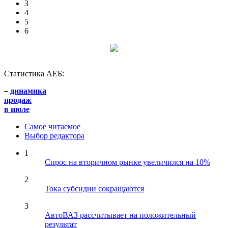
3
4
5
6
Статистика АЕБ:
–
динамика
продаж
в июле
Самое читаемое
Выбор редактора
1
Спрос на вторичном рынке увеличился на 10%
2
Тока субсидии сокращаются
3
АвтоВАЗ рассчитывает на положительный
результат