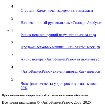
4
Стартап «Кама» начал задерживать зарплаты
5
Назначен новый руководитель «Соллерс Алабуга»
1
Рынок показал лучший результат с начала года
2
Продажи легковых машин: +13% за семь месяцев
3
Анонс номера «АвтоБизнесРевю» за июль-август
4
«АвтоБизнесРевю» актуализировал базу дилеров
5
Доля флит-сегмента у дилеров опустилась ниже
20%
При использовании материалов с сайта ссылка на источник обязательна.
Все права защищены © «АвтоБизнесРевю», 2008–2026.