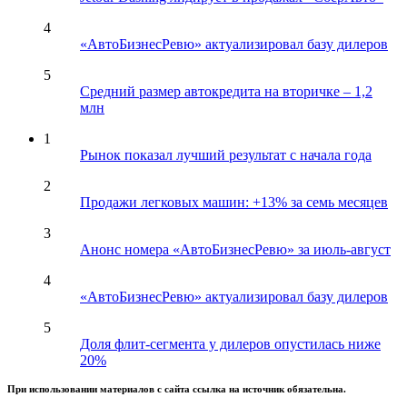
4
«АвтоБизнесРевю» актуализировал базу дилеров
5
Средний размер автокредита на вторичке – 1,2
млн
1
Рынок показал лучший результат с начала года
2
Продажи легковых машин: +13% за семь месяцев
3
Анонс номера «АвтоБизнесРевю» за июль-август
4
«АвтоБизнесРевю» актуализировал базу дилеров
5
Доля флит-сегмента у дилеров опустилась ниже
20%
При использовании материалов с сайта ссылка на источник обязательна.