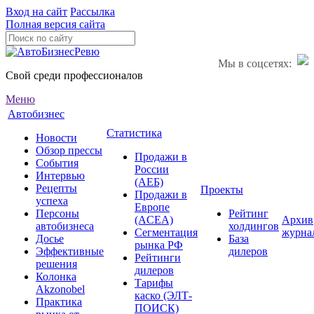
Вход на сайт
Рассылка
Полная версия сайта
Мы в соцсетях:
Свой среди профессионалов
Меню
Автобизнес
Статистика
Новости
Обзор прессы
Продажи в
События
России
Интервью
(АЕБ)
Рецепты
Проекты
Продажи в
успеха
Европе
Персоны
Рейтинг
(ACEA)
Архив
автобизнеса
холдингов
Сегментация
журна
Досье
База
рынка РФ
Эффективные
дилеров
Рейтинги
решения
дилеров
Колонка
Тарифы
Akzonobel
каско (ЭЛТ-
Практика
ПОИСК)