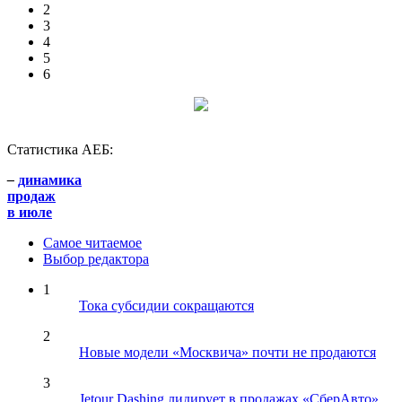
2
3
4
5
6
Статистика АЕБ:
–
динамика
продаж
в июле
Самое читаемое
Выбор редактора
1
Тока субсидии сокращаются
2
Новые модели «Москвича» почти не продаются
3
Jetour Dashing лидирует в продажах «СберАвто»