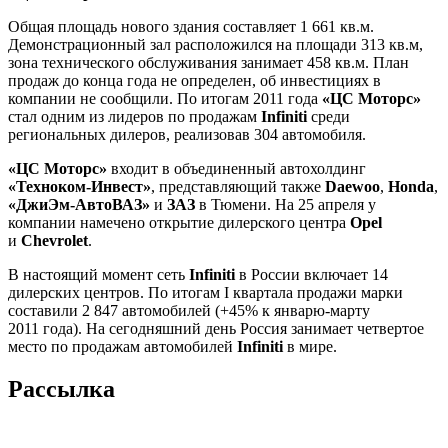
Общая площадь нового здания составляет 1 661 кв.м.
Демонстрационный зал расположился на площади 313 кв.м,
зона технического обслуживания занимает 458 кв.м. План
продаж до конца года не определен, об инвестициях в
компании не сообщили. По итогам 2011 года
«ЦС Моторс»
стал одним из лидеров по продажам
Infiniti
среди
региональных дилеров, реализовав 304 автомобиля.
«ЦС Моторс»
входит в объединенный автохолдинг
«Техноком-Инвест»
, представляющий также
Daewoo
,
Honda
,
«ДжиЭм-АвтоВАЗ»
и
ЗАЗ
в Тюмени. На 25 апреля у
компании намечено открытие дилерского центра
Opel
и
Chevrolet
.
В настоящий момент сеть
Infiniti
в России включает 14
дилерских центров. По итогам I квартала продажи марки
составили 2 847 автомобилей (+45% к январю-марту
2011 года). На сегодняшний день Россия занимает четвертое
место по продажам автомобилей
Infiniti
в мире.
Рассылка