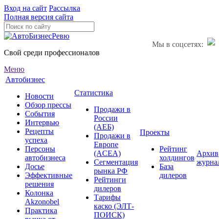
Вход на сайт
Рассылка
Полная версия сайта
Мы в соцсетях:
Свой среди профессионалов
Меню
Автобизнес
Статистика
Новости
Обзор прессы
Продажи в
События
России
Интервью
(АЕБ)
Рецепты
Проекты
Продажи в
успеха
Европе
Персоны
Рейтинг
(ACEA)
Архив
автобизнеса
холдингов
Сегментация
журна
Досье
База
рынка РФ
Эффективные
дилеров
Рейтинги
решения
дилеров
Колонка
Тарифы
Akzonobel
каско (ЭЛТ-
Практика
ПОИСК)