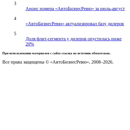
3
Анонс номера «АвтоБизнесРевю» за июль-август
4
«АвтоБизнесРевю» актуализировал базу дилеров
5
Доля флит-сегмента у дилеров опустилась ниже
20%
При использовании материалов с сайта ссылка на источник обязательна.
Все права защищены © «АвтоБизнесРевю», 2008–2026.