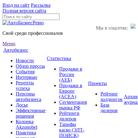
Вход на сайт
Рассылка
Полная версия сайта
Мы в соцсетях:
Свой среди профессионалов
Меню
Автобизнес
Статистика
Новости
Обзор прессы
Продажи в
События
России
Интервью
(АЕБ)
Рецепты
Проекты
Продажи в
успеха
Европе
Персоны
Рейтинг
(ACEA)
Архив
автобизнеса
холдингов
Сегментация
журна
Досье
База
рынка РФ
Эффективные
дилеров
Рейтинги
решения
дилеров
Колонка
Тарифы
Akzonobel
каско (ЭЛТ-
Практика
ПОИСК)