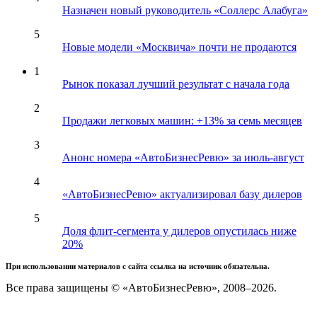
Назначен новый руководитель «Соллерс Алабуга»
5
Новые модели «Москвича» почти не продаются
1
Рынок показал лучший результат с начала года
2
Продажи легковых машин: +13% за семь месяцев
3
Анонс номера «АвтоБизнесРевю» за июль-август
4
«АвтоБизнесРевю» актуализировал базу дилеров
5
Доля флит-сегмента у дилеров опустилась ниже
20%
При использовании материалов с сайта ссылка на источник обязательна.
Все права защищены © «АвтоБизнесРевю», 2008–2026.