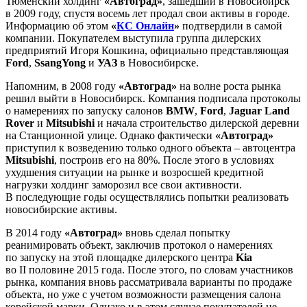
Тюменский холдинг
«Автоград»
, зашедший в Новосибирск
в 2009 году, спустя восемь лет продал свои активы в городе.
Информацию об этом
«
КС Онлайн
»
подтвердили в самой
компании. Покупателем выступила группа дилерских
предприятий Игоря Кошкина, официально представляющая
Ford
,
SsangYong
и
УАЗ
в Новосибирске.
Напомним, в 2008 году
«Автоград»
на волне роста рынка
решил выйти в Новосибирск. Компания подписала протоколы
о намерениях по запуску салонов
BMW
,
Ford
,
Jaguar Land
Rover
и
Mitsubishi
и начала строительство дилерской деревни
на Станционной улице. Однако фактически
«Автоград»
приступил к возведению только одного объекта – автоцентра
Mitsubishi
, построив его на 80%. После этого в условиях
ухудшения ситуации на рынке и возросшей кредитной
нагрузки холдинг заморозил все свои активности.
В последующие годы осуществлялись попытки реализовать
новосибирские активы.
В 2014 году
«Автоград»
вновь сделал попытку
реанимировать объект, заключив протокол о намерениях
по запуску на этой площадке дилерского центра
Kia
во II половине 2015 года. После этого, по словам участников
рынка, компания вновь рассматривала варианты по продаже
объекта, но уже с учетом возможности размещения салона
корейской марки. Однако и в этом случае покупателей не