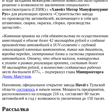
В ходе заседания межведомственной комиссии было принято
решение о возможности заключения специального
инвестконтракта (СПИК) с
«Хавейл Мотор Мануфэкчуринг
Рус»
для реализации проекта «Строительство завода
по производству автомобилей, включающего в себя цех
штамповки, сварки, окраски, сборки, производства
запчастей».
«Компания приняла на себя обязательства по осуществлению
инвестиций в объеме более 42 миллиардов рублей в создание
производства автомобилей в SUV-сегменте с глубокой
локализацией ключевых компонентов, таких как двигатель,
коробка передач, электронные блоки и системы управления
автомобилем. Отмечу, что объем налогов, планируемых
к уплате в рамках реализации проекта, составит более
90 миллиардов рублей, а количество создаваемых рабочих
мест достигнет 877»
, – подчеркнул глава
Минпромторга
Денис Мантуров
.
Напомним, официальное открытие завода
Haval
в Тульской
области
состоялось
в начале июня. Мощность предприятия,
расположенного на площади 216 га, составляет 80 тысяч
автомобилей в год с возможность увеличения до 150 тысяч.
Рассылка