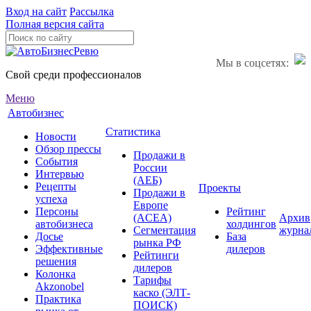
Вход на сайт
Рассылка
Полная версия сайта
Мы в соцсетях:
Свой среди профессионалов
Меню
Автобизнес
Статистика
Новости
Обзор прессы
Продажи в
События
России
Интервью
(АЕБ)
Рецепты
Проекты
Продажи в
успеха
Европе
Персоны
Рейтинг
(ACEA)
Архив
автобизнеса
холдингов
Сегментация
журна
Досье
База
рынка РФ
Эффективные
дилеров
Рейтинги
решения
дилеров
Колонка
Тарифы
Akzonobel
каско (ЭЛТ-
Практика
ПОИСК)