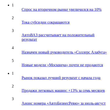
1
Спрос на вторичном рынке увеличился на 10%
2
Тока субсидии сокращаются
3
АвтоВАЗ рассчитывает на положительный
результат
4
Назначен новый руководитель «Соллерс Алабуга»
5
Новые модели «Москвича» почти не продаются
1
Рынок показал лучший результат с начала года
2
Продажи легковых машин: +13% за семь месяцев
3
Анонс номера «АвтоБизнесРевю» за июль-август