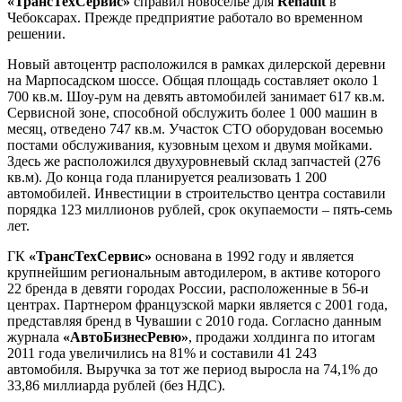
«ТрансТехСервис»
справил новоселье для
Renault
в
Чебоксарах. Прежде предприятие работало во временном
решении.
Новый автоцентр расположился в рамках дилерской деревни
на Марпосадском шоссе. Общая площадь составляет около 1
700 кв.м. Шоу-рум на девять автомобилей занимает 617 кв.м.
Сервисной зоне, способной обслужить более 1 000 машин в
месяц, отведено 747 кв.м. Участок СТО оборудован восемью
постами обслуживания, кузовным цехом и двумя мойками.
Здесь же расположился двухуровневый склад запчастей (276
кв.м). До конца года планируется реализовать 1 200
автомобилей. Инвестиции в строительство центра составили
порядка 123 миллионов рублей, срок окупаемости – пять-семь
лет.
ГК
«ТрансТехСервис»
основана в 1992 году и является
крупнейшим региональным автодилером, в активе которого
22 бренда в девяти городах России, расположенные в 56-и
центрах. Партнером французской марки является с 2001 года,
представляя бренд в Чувашии с 2010 года. Согласно данным
журнала
«АвтоБизнесРевю»
, продажи холдинга по итогам
2011 года увеличились на 81% и составили 41 243
автомобиля. Выручка за тот же период выросла на 74,1% до
33,86 миллиарда рублей (без НДС).