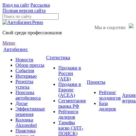
Вход на сайт
Рассылка
Полная версия сайта
Мы в соцсетях:
Свой среди профессионалов
Меню
Автобизнес
Статистика
Новости
Обзор прессы
Продажи в
События
России
Интервью
(АЕБ)
Рецепты
Проекты
Продажи в
успеха
Европе
Персоны
Рейтинг
(ACEA)
Архив
автобизнеса
холдингов
Сегментация
журна
Досье
База
рынка РФ
Эффективные
дилеров
Рейтинги
решения
дилеров
Колонка
Тарифы
Akzonobel
каско (ЭЛТ-
Практика
ПОИСК)