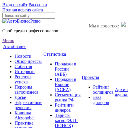
Вход на сайт
Рассылка
Полная версия сайта
Мы в соцсетях:
Свой среди профессионалов
Меню
Автобизнес
Статистика
Новости
Обзор прессы
Продажи в
События
России
Интервью
(АЕБ)
Рецепты
Проекты
Продажи в
успеха
Европе
Персоны
Рейтинг
(ACEA)
Архив
автобизнеса
холдингов
Сегментация
журна
Досье
База
рынка РФ
Эффективные
дилеров
Рейтинги
решения
дилеров
Колонка
Тарифы
Akzonobel
каско (ЭЛТ-
Практика
ПОИСК)