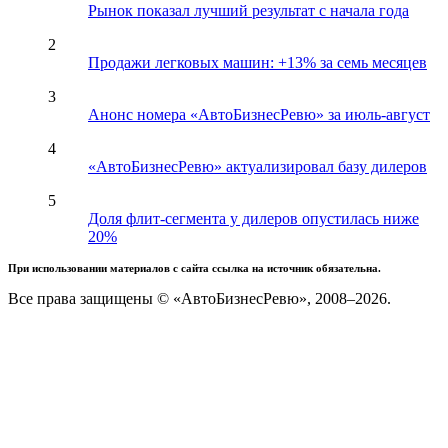
Рынок показал лучший результат с начала года
2
Продажи легковых машин: +13% за семь месяцев
3
Анонс номера «АвтоБизнесРевю» за июль-август
4
«АвтоБизнесРевю» актуализировал базу дилеров
5
Доля флит-сегмента у дилеров опустилась ниже
20%
При использовании материалов с сайта ссылка на источник обязательна.
Все права защищены © «АвтоБизнесРевю», 2008–2026.