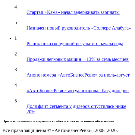
4
Стартап «Кама» начал задерживать зарплаты
5
Назначен новый руководитель «Соллерс Алабуга»
1
Рынок показал лучший результат с начала года
2
Продажи легковых машин: +13% за семь месяцев
3
Анонс номера «АвтоБизнесРевю» за июль-август
4
«АвтоБизнесРевю» актуализировал базу дилеров
5
Доля флит-сегмента у дилеров опустилась ниже
20%
При использовании материалов с сайта ссылка на источник обязательна.
Все права защищены © «АвтоБизнесРевю», 2008–2026.