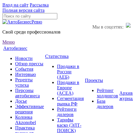
Вход на сайт
Рассылка
Полная версия сайта
Мы в соцсетях:
Свой среди профессионалов
Меню
Автобизнес
Статистика
Новости
Обзор прессы
Продажи в
События
России
Интервью
(АЕБ)
Рецепты
Проекты
Продажи в
успеха
Европе
Персоны
Рейтинг
(ACEA)
Архив
автобизнеса
холдингов
Сегментация
журна
Досье
База
рынка РФ
Эффективные
дилеров
Рейтинги
решения
дилеров
Колонка
Тарифы
Akzonobel
каско (ЭЛТ-
Практика
ПОИСК)