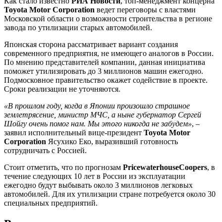
Как стало известно
РИА Новости
, топ-менеджмент концерна
Toyota Motor Corporation
ведет переговоры с властями
Московской области о возможности строительства в регионе
завода по утилизации старых автомобилей.
Японская сторона рассматривает вариант создания
современного предприятия, не имеющего аналогов в России.
По мнению представителей компании, данная инициатива
поможет утилизировать до 3 миллионов машин ежегодно.
Подмосковное правительство окажет содействие в проекте.
Сроки реализации не уточняются.
«В прошлом году, когда в Японии произошло страшное
землетрясение, министр МЧС, а ныне губернатор Сергей
Шойгу очень помог нам. Мы этого никогда не забудем»
, –
заявил исполнительный вице-президент
Toyota Motor
Corporation
Ясухико Еко, выразивший готовность
сотрудничать с Россией.
Стоит отметить, что по прогнозам
PricewaterhouseCoopers
, в
течение следующих 10 лет в России из эксплуатации
ежегодно будут выбывать около 3 миллионов легковых
автомобилей. Для их утилизации стране потребуется около 30
специальных предприятий.