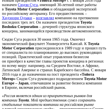
Новым президентом
«Тойота Мотор»
с 1 января 2018 года
назначен
Сюдзи Суга
, имеющий 30-летний опыт работы
в
Toyota Motor Corporation
и обладающий экспертизой
по российскому авторынку. Его предшественник –
Хидэнори Одзаки
–
возглавлял
компанию на протяжении
последних трех лет. Он назначен президентом
Toyota
Boshoku Corporation
– дочерней структуры японского
концерна, занимающейся производством автокомпонентов.
Сюдзи Суга родился 30 июня 1965 года. Окончил
экономический факультет Университета Кансай. К
Toyota
Motor Corporation
присоединился в 1989 году и прошел путь
от специалиста по планированию до высоких руководящих
позиций. Практический опыт управления бизнесом
он приобрел в качестве главы проектов концерна в регионах
по всему миру: например, на Среднем Востоке, в Африке,
Латинской Америке и странах Карибского бассейна. С января
2016 года и до назначения на пост президента
«Тойота
Мотор»
Сюдзи Суга руководил подразделением
Toyota Motor
Europe – Japan
, отвечавшим за развитие бизнеса компании
в Европе, включая российский рынок.
«Россия является одним из приоритетных рынков для
компании
Toyota
. Мой предшественник сумел сохранить
стабильные показатели компании на российском рынке
в период экономического спада»
, – прокомментировал Сюдзи