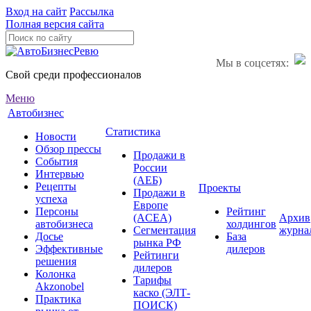
Вход на сайт
Рассылка
Полная версия сайта
Мы в соцсетях:
Свой среди профессионалов
Меню
Автобизнес
Статистика
Новости
Обзор прессы
Продажи в
События
России
Интервью
(АЕБ)
Рецепты
Проекты
Продажи в
успеха
Европе
Персоны
Рейтинг
(ACEA)
Архив
автобизнеса
холдингов
Сегментация
журна
Досье
База
рынка РФ
Эффективные
дилеров
Рейтинги
решения
дилеров
Колонка
Тарифы
Akzonobel
каско (ЭЛТ-
Практика
ПОИСК)