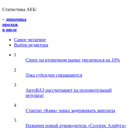
Статистика АЕБ:
–
динамика
продаж
в июле
Самое читаемое
Выбор редактора
1
Спрос на вторичном рынке увеличился на 10%
2
Тока субсидии сокращаются
3
АвтоВАЗ рассчитывает на положительный
результат
4
Стартап «Кама» начал задерживать зарплаты
5
Назначен новый руководитель «Соллерс Алабуга»