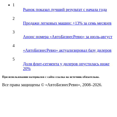
1
Рынок показал лучший результат с начала года
2
Продажи легковых машин: +13% за семь месяцев
3
Анонс номера «АвтоБизнесРевю» за июль-август
4
«АвтоБизнесРевю» актуализировал базу дилеров
5
Доля флит-сегмента у дилеров опустилась ниже
20%
При использовании материалов с сайта ссылка на источник обязательна.
Все права защищены © «АвтоБизнесРевю», 2008–2026.